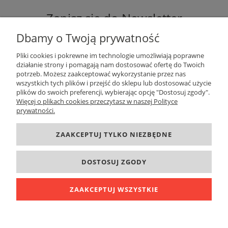
Zapisz się do Newsletter
Dbamy o Twoją prywatność
Pliki cookies i pokrewne im technologie umożliwiają poprawne
działanie strony i pomagają nam dostosować ofertę do Twoich
potrzeb. Możesz zaakceptować wykorzystanie przez nas
ZAPISZ SIĘ
wszystkich tych plików i przejść do sklepu lub dostosować użycie
plików do swoich preferencji, wybierając opcję "Dostosuj zgody".
Więcej o plikach cookies przeczytasz w naszej Polityce
prywatności.
DANE KONTAKTOWE
ZAAKCEPTUJ TYLKO NIEZBĘDNE
INFORMACJE
DOSTOSUJ ZGODY
O FIRMIE
ZAAKCEPTUJ WSZYSTKIE
POKAŻ PEŁNĄ WERSJĘ STRONY