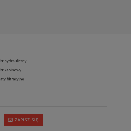
iltr hydrauliczny
iltr kabinowy
aty filtracyjne
ZAPISZ SIĘ