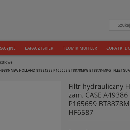
RACYJNE
ŁAPACZ ISKIER
TŁUMIK MUFFLER
ŁOPATKI D
puszkowe
SE A49386 NEW HOLLAND 89821388 P165659 BT8878MPG BT8878-MPG . FLEETGU
Filtr hydrauliczn
zam. CASE A4938
P165659 BT8878M
HF6587