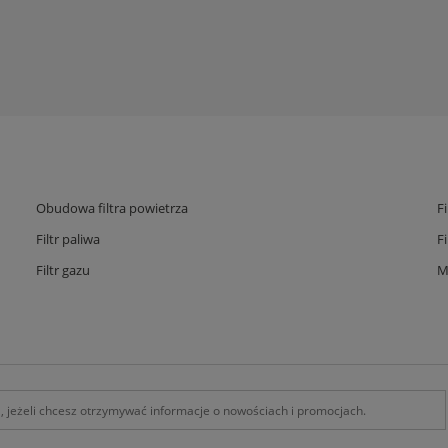
Obudowa filtra powietrza
F
Filtr paliwa
F
Filtr gazu
M