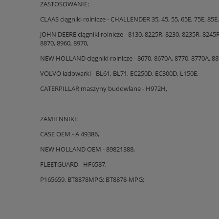
ZASTOSOWANIE:
CLAAS ciągniki rolnicze - CHALLENDER 35, 45, 55, 65E, 75E, 85E,
JOHN DEERE ciągniki rolnicze - 8130, 8225R, 8230, 8235R, 8245
8870, 8960, 8970,
NEW HOLLAND ciągniki rolnicze - 8670, 8670A, 8770, 8770A, 88
VOLVO ładowarki - BL61, BL71, EC250D, EC300D, L150E,
CATERPILLAR maszyny budowlane - H972H,
ZAMIENNIKI:
CASE OEM - A 49386,
NEW HOLLAND OEM - 89821388,
FLEETGUARD - HF6587,
P165659, BT8878MPG; BT8878-MPG;