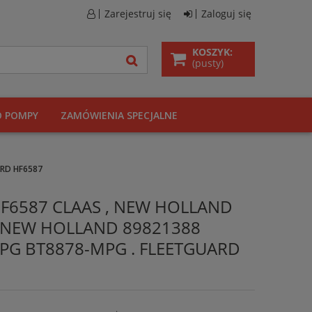
Zarejestruj się
Zaloguj się
KOSZYK:
(pusty)
O POMPY
ZAMÓWIENIA SPECJALNE
ARD HF6587
y HF6587 CLAAS , NEW HOLLAND
6 NEW HOLLAND 89821388
PG BT8878-MPG . FLEETGUARD