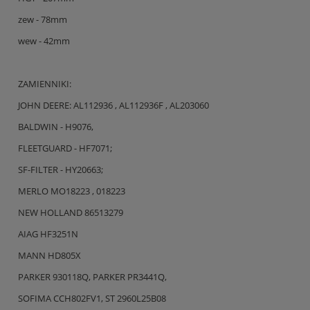
zew - 78mm
wew - 42mm
ZAMIENNIKI:
JOHN DEERE: AL112936 , AL112936F , AL203060
BALDWIN - H9076,
FLEETGUARD - HF7071;
SF-FILTER - HY20663;
MERLO MO18223 , 018223
NEW HOLLAND 86513279
AIAG HF3251N
MANN HD805X
PARKER 930118Q, PARKER PR3441Q,
SOFIMA CCH802FV1, ST 2960L25B08