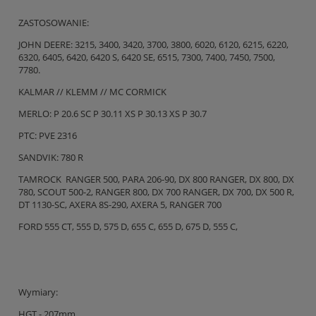
ZASTOSOWANIE:
JOHN DEERE: 3215, 3400, 3420, 3700, 3800, 6020, 6120, 6215, 6220,
6320, 6405, 6420, 6420 S, 6420 SE, 6515, 7300, 7400, 7450, 7500,
7780.
KALMAR // KLEMM // MC CORMICK
MERLO: P 20.6 SC P 30.11 XS P 30.13 XS P 30.7
PTC: PVE 2316
SANDVIK: 780 R
TAMROCK RANGER 500, PARA 206-90, DX 800 RANGER, DX 800, DX
780, SCOUT 500-2, RANGER 800, DX 700 RANGER, DX 700, DX 500 R,
DT 1130-SC, AXERA 8S-290, AXERA 5, RANGER 700
FORD 555 CT, 555 D, 575 D, 655 C, 655 D, 675 D, 555 C,
Wymiary:
HGT - 207mm