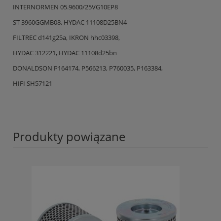
INTERNORMEN 05.9600/25VG10EP8
ST 3960GGMB08, HYDAC 11108D25BN4
FILTREC d141g25a, IKRON hhc03398,
HYDAC 312221, HYDAC 11108d25bn
DONALDSON P164174, P566213, P760035, P163384,
HIFI SH57121
Produkty powiązane