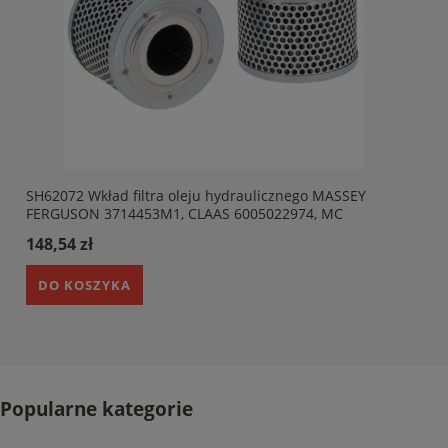
SH62072 Wkład filtra oleju hydraulicznego MASSEY
FERGUSON 3714453M1, CLAAS 6005022974, MC
CORMICK 703319A1, MAHLE HX41, MANN HD1330. HIFI
148,54 zł
SH62072
DO KOSZYKA
Popularne kategorie