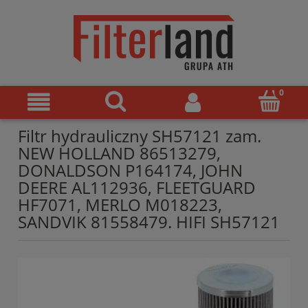
Filtr hydrauliczny SH57121 zam.
NEW HOLLAND 86513279,
DONALDSON P164174, JOHN
DEERE AL112936, FLEETGUARD
HF7071, MERLO M018223,
SANDVIK 81558479. HIFI SH57121