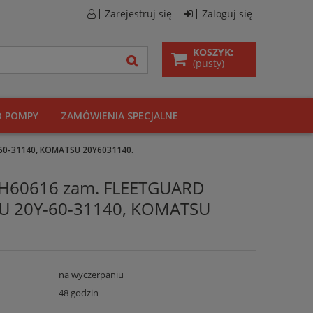
Zarejestruj się
Zaloguj się
KOSZYK:
(pusty)
O POMPY
ZAMÓWIENIA SPECJALNE
-60-31140, KOMATSU 20Y6031140.
y SH60616 zam. FLEETGUARD
U 20Y-60-31140, KOMATSU
na wyczerpaniu
48 godzin