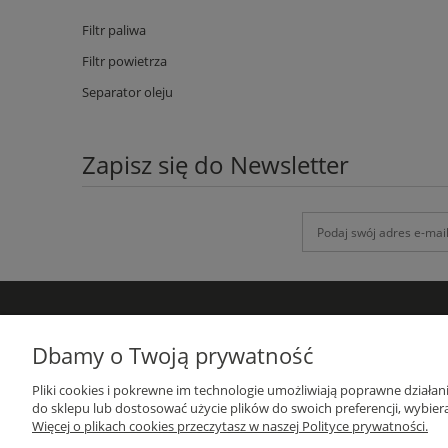
Filtr paliwa
Filtr powietrza
Separator oleju
Zapisz się do Newsletter
DANE KONTAKTOWE
Dbamy o Twoją prywatność
GRUPA-ATH
Pliki cookies i pokrewne im technologie umożliwiają poprawne działa
ul. Targowa 1A/4, 19-300 Ełk
do sklepu lub dostosować użycie plików do swoich preferencji, wybiera
woj. warmińsko-mazurskie
Więcej o plikach cookies przeczytasz w naszej Polityce prywatności.
sprzedaz@grupa-ath.pl