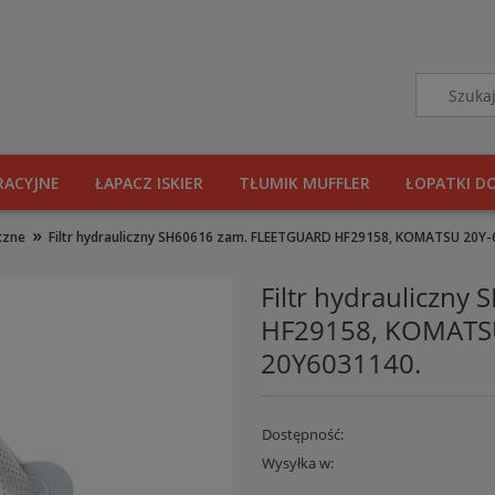
RACYJNE
ŁAPACZ ISKIER
TŁUMIK MUFFLER
ŁOPATKI D
»
iczne
Filtr hydrauliczny SH60616 zam. FLEETGUARD HF29158, KOMATSU 20Y
Filtr hydrauliczn
HF29158, KOMATS
20Y6031140.
Dostępność:
Wysyłka w: