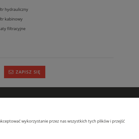
iltr hydrauliczny
iltr kabinowy
aty filtracyjne
ZAPISZ SIĘ
IRMIE
s
kceptować wykorzystanie przez nas wszystkich tych plików i przejść