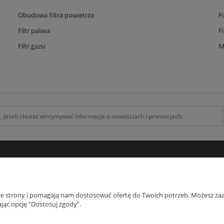
Obudowa filtra powietrza
F
Filtr paliwa
F
Filtr gazu
M
INFORMACJE
O F
Kontakt z nami
O na
nie strony i pomagają nam dostosować ofertę do Twoich potrzeb. Możesz zaa
Zamówienia specjalne
Blog
jąc opcję "Dostosuj zgody".
Koszty Dostawy , Formy płatności
Regulamin