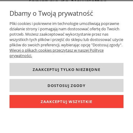
Zapisz się do Newsletter
Dbamy o Twoją prywatność
Pliki cookies i pokrewne im technologie umożliwiają poprawne
działanie strony i pomagają nam dostosować ofertę do Twoich
potrzeb. Możesz zaakceptować wykorzystanie przez nas
ZAPISZ SIĘ
wszystkich tych plików i przejść do sklepu lub dostosować użycie
plików do swoich preferencji, wybierając opcję "Dostosuj zgody".
Więcej o plikach cookies przeczytasz w naszej Polityce
prywatności.
DANE KONTAKTOWE
ZAAKCEPTUJ TYLKO NIEZBĘDNE
INFORMACJE
DOSTOSUJ ZGODY
O FIRMIE
ZAAKCEPTUJ WSZYSTKIE
POKAŻ PEŁNĄ WERSJĘ STRONY
Sklep internetowy Shoper.pl