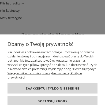
Filtr hydrauliczny
Filtr kabinowy
Maty filtracyjne
Zapisz się do Newsletter
Dbamy o Twoją prywatność
Pliki cookies i pokrewne im technologie umożliwiają poprawne
działanie strony i pomagają nam dostosować ofertę do Twoich
potrzeb. Możesz zaakceptować wykorzystanie przez nas
ZAPISZ SIĘ
wszystkich tych plików i przejść do sklepu lub dostosować użycie
plików do swoich preferencji, wybierając opcję "Dostosuj zgody".
Więcej o plikach cookies przeczytasz w naszej Polityce
prywatności.
DANE KONTAKTOWE
ZAAKCEPTUJ TYLKO NIEZBĘDNE
INFORMACJE
DOSTOSUJ ZGODY