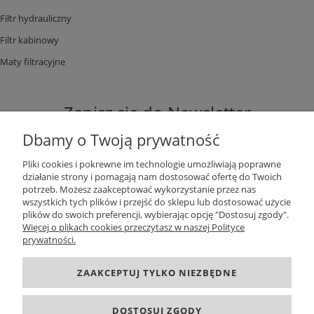
Filtr hydrauliczny
Filtr kabinowy
Maty filtracyjne
Zapisz się do Newsletter
Dbamy o Twoją prywatność
Pliki cookies i pokrewne im technologie umożliwiają poprawne
działanie strony i pomagają nam dostosować ofertę do Twoich
potrzeb. Możesz zaakceptować wykorzystanie przez nas
ZAPISZ SIĘ
wszystkich tych plików i przejść do sklepu lub dostosować użycie
plików do swoich preferencji, wybierając opcję "Dostosuj zgody".
Więcej o plikach cookies przeczytasz w naszej Polityce
prywatności.
DANE KONTAKTOWE
ZAAKCEPTUJ TYLKO NIEZBĘDNE
INFORMACJE
DOSTOSUJ ZGODY