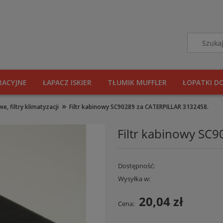
RACYJNE
ŁAPACZ ISKIER
TŁUMIK MUFFLER
ŁOPATKI D
»
e, filtry klimatyzacji
Filtr kabinowy SC90289 za CATERPILLAR 3132458.
Filtr kabinowy SC
Dostępność:
Wysyłka w:
20,04 zł
Cena: