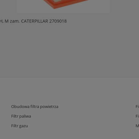
08 H, M zam. CATERPILLAR 2709018
Obudowa filtra powietrza
F
Filtr paliwa
F
Filtr gazu
M