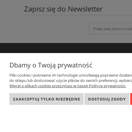
Zapisz się do Newsletter
DANE KONTAKTOWE
Dbamy o Twoją prywatność
GRUPA-ATH
Pliki cookies i pokrewne im technologie umożliwiają poprawne działa
ul. Targowa 1A/4, 19-300 Ełk
do sklepu lub dostosować użycie plików do swoich preferencji, wybiera
woj. warmińsko-mazurskie
Więcej o plikach cookies przeczytasz w naszej Polityce prywatności.
sprzedaz@grupa-ath.pl
662 027 377
ZAAKCEPTUJ TYLKO NIEZBĘDNE
DOSTOSUJ ZGODY
NIP: 8481549323
REGON: 281405064