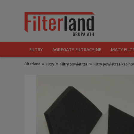
FILTRY
AGREGATY FILTRACYJNE
MATY FILT
»
»
»
Filterland
Filtry
Filtry powietrza
Filtry powietrza kabinow