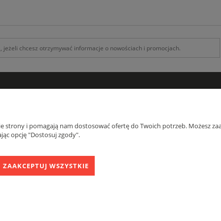
INFORMACJE
O F
Kontakt z nami
O na
nie strony i pomagają nam dostosować ofertę do Twoich potrzeb. Możesz zaa
Zamówienia specjalne
Blog
jąc opcję "Dostosuj zgody".
Koszty Dostawy , Formy płatności
Regulamin
ZAAKCEPTUJ WSZYSTKIE
Sklep internetowy Shoper.pl