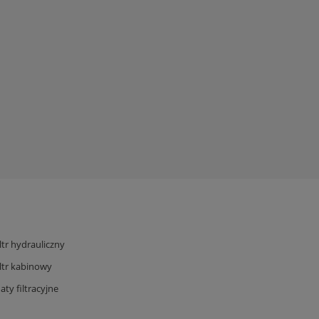
iltr hydrauliczny
iltr kabinowy
aty filtracyjne