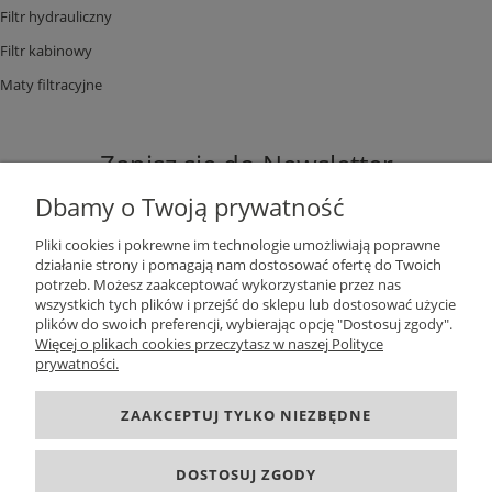
Filtr hydrauliczny
Filtr kabinowy
Maty filtracyjne
Zapisz się do Newsletter
Dbamy o Twoją prywatność
Pliki cookies i pokrewne im technologie umożliwiają poprawne
działanie strony i pomagają nam dostosować ofertę do Twoich
potrzeb. Możesz zaakceptować wykorzystanie przez nas
ZAPISZ SIĘ
wszystkich tych plików i przejść do sklepu lub dostosować użycie
plików do swoich preferencji, wybierając opcję "Dostosuj zgody".
Więcej o plikach cookies przeczytasz w naszej Polityce
prywatności.
DANE KONTAKTOWE
ZAAKCEPTUJ TYLKO NIEZBĘDNE
INFORMACJE
DOSTOSUJ ZGODY