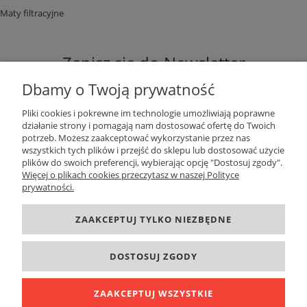
Maty filtracyjne
Zapisz się do Newsletter
Dbamy o Twoją prywatność
Pliki cookies i pokrewne im technologie umożliwiają poprawne
działanie strony i pomagają nam dostosować ofertę do Twoich
potrzeb. Możesz zaakceptować wykorzystanie przez nas
ZAPISZ SIĘ
wszystkich tych plików i przejść do sklepu lub dostosować użycie
plików do swoich preferencji, wybierając opcję "Dostosuj zgody".
Więcej o plikach cookies przeczytasz w naszej Polityce
prywatności.
DANE KONTAKTOWE
ZAAKCEPTUJ TYLKO NIEZBĘDNE
INFORMACJE
DOSTOSUJ ZGODY
O FIRMIE
ZAAKCEPTUJ WSZYSTKIE