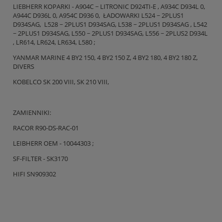
LIEBHERR KOPARKI - A904C ~ LITRONIC D924TI-E , A934C D934L 0,
A944C D936L 0, A954C D936 0, ŁADOWARKI L524 ~ 2PLUS1
D934SAG, L528 ~ 2PLUS1 D934SAG, L538 ~ 2PLUS1 D934SAG , L542
~ 2PLUS1 D934SAG, L550 ~ 2PLUS1 D934SAG, L556 ~ 2PLUS2 D934L
, LR614, LR624, LR634, L580 ;
YANMAR MARINE 4 BY2 150, 4 BY2 150 Z, 4 BY2 180, 4 BY2 180 Z,
DIVERS
KOBELCO SK 200 VIII, SK 210 VIII,
ZAMIENNIKI:
RACOR R90-DS-RAC-01
LEIBHERR OEM - 10044303 ;
SF-FILTER - SK3170
HIFI SN909302