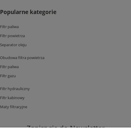
Popularne kategorie
Filtr paliwa
Filtr powietrza
Separator oleju
Obudowa filtra powietrza
Filtr paliwa
Filtr gazu
Filtr hydrauliczny
Filtr kabinowy
Maty filtracyjne
Zapisz się do Newsletter