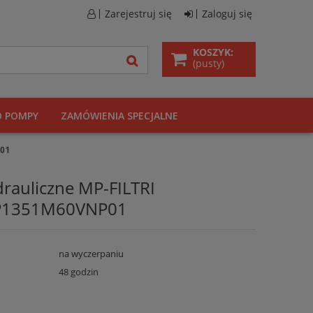
Zarejestruj się
Zaloguj się
KOSZYK:
(pusty)
O POMPY
ZAMÓWIENIA SPECJALNE
P01
drauliczne MP-FILTRI
P1351M60VNP01
na wyczerpaniu
48 godzin