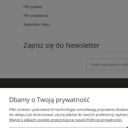
Filtr paliwa
Filtr powietrza
Separator oleju
Zapisz się do Newsletter
DANE KONTAKTOWE
Dbamy o Twoją prywatność
GRUPA-ATH
Pliki cookies i pokrewne im technologie umożliwiają poprawne działa
ul. Targowa 1A/4, 19-300 Ełk
do sklepu lub dostosować użycie plików do swoich preferencji, wybiera
woj. warmińsko-mazurskie
Więcej o plikach cookies przeczytasz w naszej Polityce prywatności.
sprzedaz@grupa-ath.pl