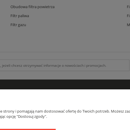
Obudowa filtra powietrza
F
Filtr paliwa
F
Filtr gazu
M
INFORMACJE
O F
Kontakt z nami
O na
nie strony i pomagają nam dostosować ofertę do Twoich potrzeb. Możesz zaa
Zamówienia specjalne
Blog
jąc opcję "Dostosuj zgody".
Koszty Dostawy , Formy płatności
Regulamin