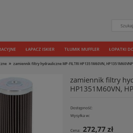
RACYJNE
ŁAPACZ ISKIER
TŁUMIK MUFFLER
ŁOPATKI D
»
iczne
zamiennik filtry hydrauliczne MP-FILTRI HP1351M60VN, HP1351M60VN
zamiennik filtry hy
HP1351M60VN, H
Dostępność:
Wysyłka w:
272,77 zł
Cena: