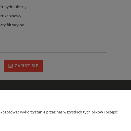
iltr hydrauliczny
iltr kabinowy
aty filtracyjne
ZAPISZ SIĘ
IRMIE
s
kceptować wykorzystanie przez nas wszystkich tych plików i przejść