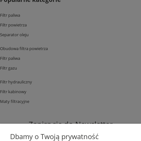
Filtr paliwa
Filtr powietrza
Separator oleju
Obudowa filtra powietrza
Filtr paliwa
Filtr gazu
Filtr hydrauliczny
Filtr kabinowy
Maty filtracyjne
Zapisz się do Newsletter
Dbamy o Twoją prywatność