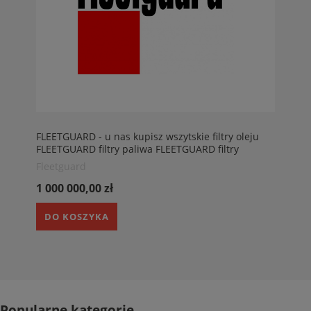
FLEETGUARD - u nas kupisz wszytskie filtry oleju
FLEETGUARD filtry paliwa FLEETGUARD filtry
powietrza FLEETGUARD filtry hydrauliczne
Fleetguard
FLEETGUARD
1 000 000,00 zł
DO KOSZYKA
Popularne kategorie