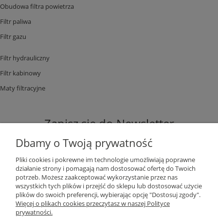
Obudowa filtra powietrza
Filtr paliwa
Filtr gazu
Filtr hydrauliczny
Filtr kabinowy
Maty filtracyjne
Zapisz się do Newsletter
Dbamy o Twoją prywatność
Pliki cookies i pokrewne im technologie umożliwiają poprawne
działanie strony i pomagają nam dostosować ofertę do Twoich
potrzeb. Możesz zaakceptować wykorzystanie przez nas
ZAPISZ SIĘ
wszystkich tych plików i przejść do sklepu lub dostosować użycie
plików do swoich preferencji, wybierając opcję "Dostosuj zgody".
Więcej o plikach cookies przeczytasz w naszej Polityce
prywatności.