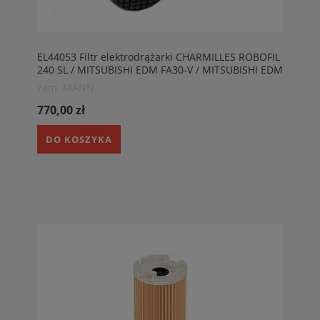
EL44053 Filtr elektrodrążarki CHARMILLES ROBOFIL
240 SL / MITSUBISHI EDM FA30-V / MITSUBISHI EDM
NA1200 zam. AGIE-CHARMILLES 200001500, MANN
zam. MANN
H342090
770,00 zł
DO KOSZYKA