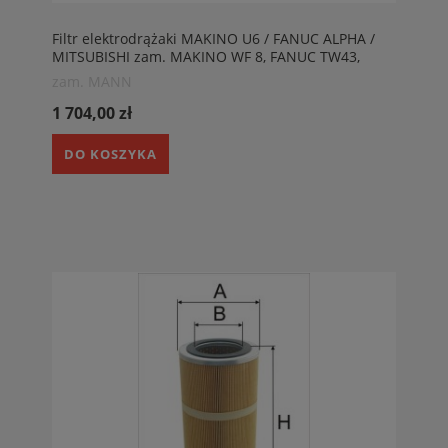
Filtr elektrodrążaki MAKINO U6 / FANUC ALPHA /
MITSUBISHI zam. MAKINO WF 8, FANUC TW43,
MANN H341490/14 KIT, MITSUBISHU OMF-340FK,
zam. MANN
MANN H341070/4
1 704,00 zł
DO KOSZYKA