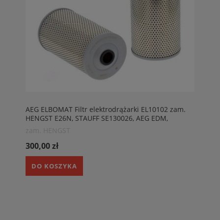
AEG ELBOMAT Filtr elektrodrążarki EL10102 zam.
HENGST E26N, STAUFF SE130026, AEG EDM,
HENGST E25.32
zam. HENGST
300,00 zł
DO KOSZYKA