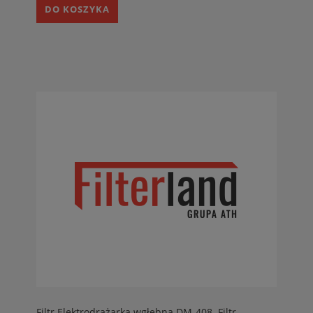
DO KOSZYKA
Filtr Elektrodrążarka wgłębna DM-408. Filtr