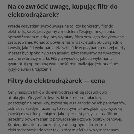
Na co zwrócić uwagę, kupując filtr do
elektrodrążarek?
Przede wszystkim zwróć uwagę na to, czy konkretny filtr do
elektrodrążarek jest zgodny z modelem Twojego urządzenia.
Sprawdź zatem między inny wymiary filtra oraz jego dedykowane
zastosowanie. Ponadto powinieneś w trakcie zakupu uwzględnić
kwestię jakości wykonania. Na szczęście w przypadku naszej oferty
możesz być spokojny o ten aspekt, gdyż stawiamy na wyłącznie
uznane w branży marki. Filtry o wysokiej jakości wykonania
gwarantują optymalną wydajność, minimalizując jednocześnie
ryzyko awarii urządzenia.
Filtry do elektrodrążarek — cena
Ceny naszych filtrów do elektrodrążarek są stosunkowo
atrakcyjne. Oczywiście kwoty, które trzeba zapłacić za
poszczególne produkty, różnią się w zależności od ich parametrów,
jednak za każdym razem są to relatywnie (uwzględniając wysoką
jakość) niewielkie pieniądze. Jako specjalistyczny sklep z filtrami
jesteśmy bowiem znani z prowadzenia uczciwej polityki cenowej.
Koniecznie zatem zapoznaj się z dostępnymi filtrami do
elektrodrążarek i dobierz taki, który mieści się w wyznaczonym