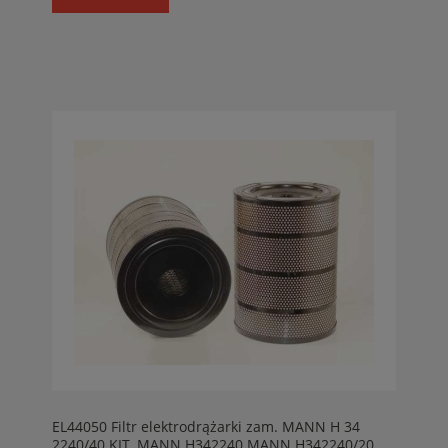
EL44050 Filtr elektrodrążarki zam. MANN H 34
2240/40 KIT, MANN H342240 MANN H342240/20