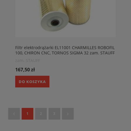
Filtr elektrodrążarki EL11001 CHARMILLES ROBOFIL
100, CHIRON CNC, TORNOS SIGMA 32 zam. STAUFF
SE1300310, HENGST E10WF02, HENGST E10WF022
zam. STAUFF
167,50 zł
DO KOSZYKA
1
2
3