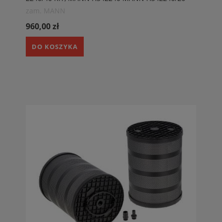
MANN H342240/40; FANUC A99L010700076AL
zam. MANN
960,00 zł
DO KOSZYKA