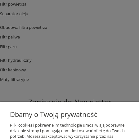
Filtr powietrza
Separator oleju
Obudowa filtra powietrza
Filtr paliwa
Filtr gazu
Filtr hydrauliczny
Filtr kabinowy
Maty filtracyjne
Zapisz się do Newsletter
Dbamy o Twoją prywatność
Pliki cookies i pokrewne im technologie umożliwiają poprawne
działanie strony i pomagają nam dostosować ofertę do Twoich
potrzeb. Możesz zaakceptować wykorzystanie przez nas
ZAPISZ SIĘ