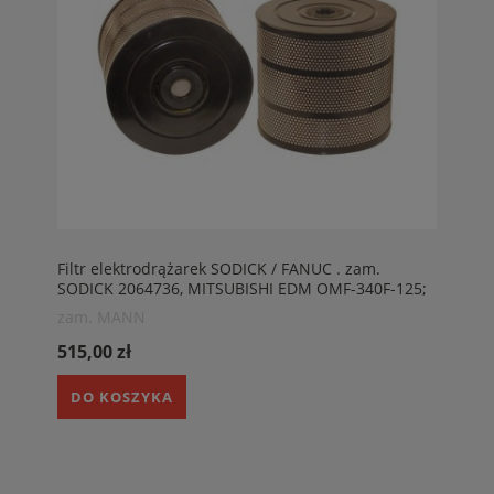
Filtr elektrodrążarek SODICK / FANUC . zam.
SODICK 2064736, MITSUBISHI EDM OMF-340F-125;
MANN H341070/1. FANUC ALPHA-1C WITH AWF ;
zam. MANN
FANUC O. FANUC ALPHA-1B WITHOUT AWF
515,00 zł
DO KOSZYKA