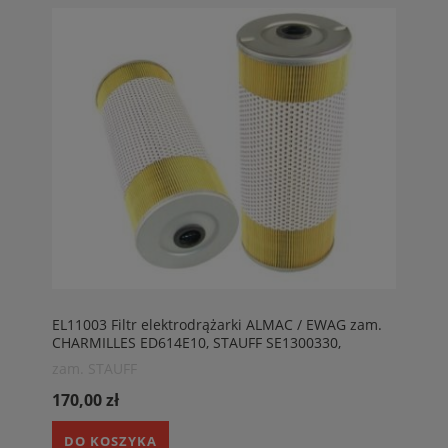
EL11003 Filtr elektrodrążarki ALMAC / EWAG zam.
CHARMILLES ED614E10, STAUFF SE1300330,
HENGST EP02
zam. STAUFF
170,00 zł
DO KOSZYKA