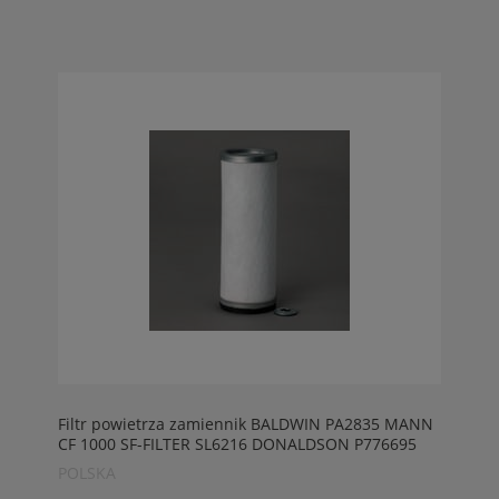
Filtr powietrza zamiennik BALDWIN PA2835 MANN
CF 1000 SF-FILTER SL6216 DONALDSON P776695
LINDE H-seria, Komatsu FD-seria
POLSKA