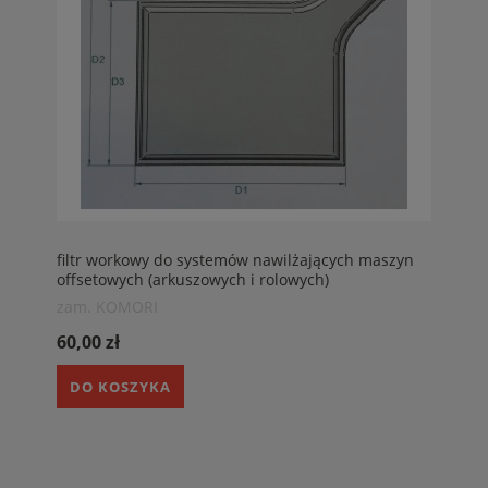
filtr workowy do systemów nawilżających maszyn
offsetowych (arkuszowych i rolowych)
TECHNOTRANS Filtry do maszyn drukarskich
zam. KOMORI
60,00 zł
DO KOSZYKA