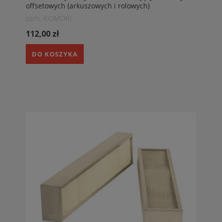
offsetowych (arkuszowych i rolowych)
TECHNOTRANS Filtry do maszyn drukarskich
zam. KOMORI
112,00 zł
DO KOSZYKA