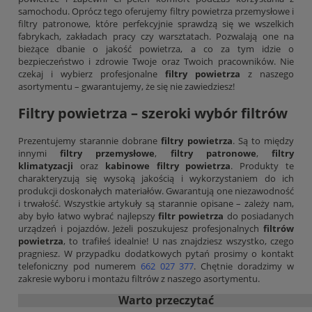
samochodu. Oprócz tego oferujemy filtry powietrza przemysłowe i
filtry patronowe, które perfekcyjnie sprawdzą się we wszelkich
fabrykach, zakładach pracy czy warsztatach. Pozwalają one na
bieżące dbanie o jakość powietrza, a co za tym idzie o
bezpieczeństwo i zdrowie Twoje oraz Twoich pracowników. Nie
czekaj i wybierz profesjonalne
filtry powietrza
z naszego
asortymentu – gwarantujemy, że się nie zawiedziesz!
Filtry powietrza – szeroki wybór filtrów
Prezentujemy starannie dobrane
filtry powietrza
. Są to między
innymi
filtry przemysłowe
,
filtry patronowe
,
filtry
klimatyzacji
oraz
kabinowe filtry powietrza
. Produkty te
charakteryzują się wysoką jakością i wykorzystaniem do ich
produkcji doskonałych materiałów. Gwarantują one niezawodność
i trwałość. Wszystkie artykuły są starannie opisane – zależy nam,
aby było łatwo wybrać najlepszy
filtr powietrza
do posiadanych
urządzeń i pojazdów. Jeżeli poszukujesz profesjonalnych
filtrów
powietrza
, to trafiłeś idealnie! U nas znajdziesz wszystko, czego
pragniesz. W przypadku dodatkowych pytań prosimy o kontakt
telefoniczny pod numerem
662 027 377
. Chętnie doradzimy w
zakresie wyboru i montażu filtrów z naszego asortymentu.
Warto przeczytać