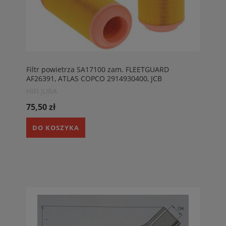
Filtr powietrza SA17100 zam. FLEETGUARD
AF26391, ATLAS COPCO 2914930400, JCB
32/915802, KAESER 635400, VOLVO 2903849, AEBI
HIFI JURA
1065946, BOSCH 1457433558, DYNAPAC
900505693. HIFI SA17100
75,50 zł
DO KOSZYKA