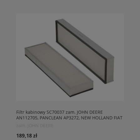
Filtr kabinowy SC70037 zam. JOHN DEERE
AN112705, PANCLEAN AP3272, NEW HOLLAND FIAT
134692, FLEETGUARD AF25779, SPRA COUPE
zam. JOHN DEERE
6620654, WIX 42555, BALDWIN PA2353, CASE
167870C1
189,18 zł