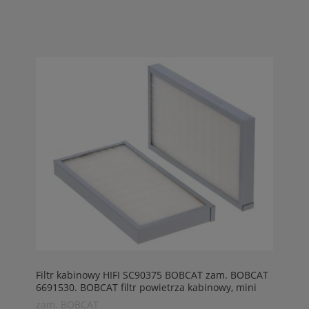
Filtr kabinowy HIFI SC90375 BOBCAT zam. BOBCAT
6691530. BOBCAT filtr powietrza kabinowy, mini
koparka BOBCAT 325.
zam. BOBCAT