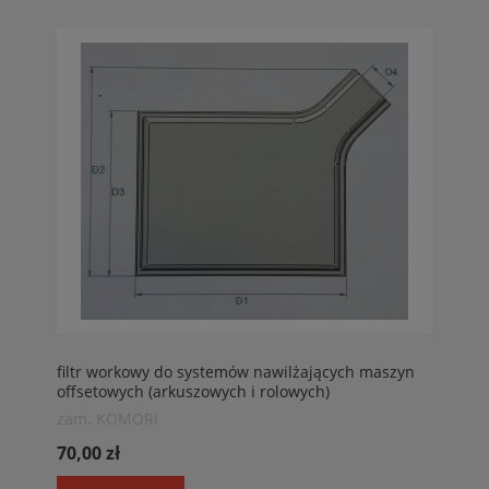
filtr workowy do systemów nawilżających maszyn
offsetowych (arkuszowych i rolowych)
TECHNOTRANS Filtry do maszyn drukarskich
zam. KOMORI
70,00 zł