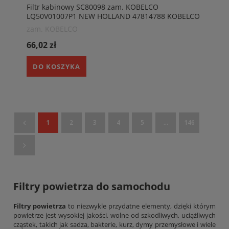
Filtr kabinowy SC80098 zam. KOBELCO
LQ50V01007P1 NEW HOLLAND 47814788 KOBELCO
SK210LC-9,SK500LC-9 / NEW HOLLAND E175B,
zam. KOBELCO
E215B. HIFI SC80089
66,02 zł
DO KOSZYKA
1
2
3
4
5
...
146
Filtry powietrza do samochodu
Filtry powietrza
to niezwykle przydatne elementy, dzięki którym
powietrze jest wysokiej jakości, wolne od szkodliwych, uciążliwych
cząstek, takich jak sadza, bakterie, kurz, dymy przemysłowe i wiele