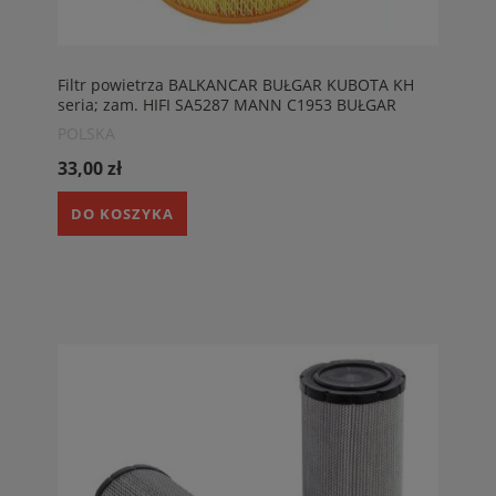
Filtr powietrza BALKANCAR BUŁGAR KUBOTA KH
seria; zam. HIFI SA5287 MANN C1953 BUŁGAR
DV1661, DV1733, DV1792
POLSKA
33,00 zł
DO KOSZYKA