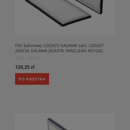
Filtr kabinowy LOGSET/ KALMAR zam. LOGSET
268234, KALMAR J024378, PANCLEAN AD1042,
EPIROC 5580028031
ZAM. LOGSET
120,25 zł
DO KOSZYKA