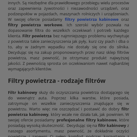
innych. Są niezbędne dla prawidłowego przebiegu wielu procesów
oraz zapewnienia żywotności i niezawodności urządzeń, oraz
podzespołów w pojazdach, maszynach rolniczych i urządzeniach.
W swojej ofercie posiadamy
filtry powietrza kabinowe
oraz
filtry powietrza workowe
. Ich szeroki wybór pozwala na
dopasowanie filtra do wszelkich oczekiwań i potrzeb każdego
klienta.
Filtr powietrza
bez najmniejszego problemu wychwytuje
z powietrza takie zanieczyszczenia jak pyły, kurz czy piach i dba o
to, aby w żadnym wypadku nie dostały się one do silnika.
Decydując się na zakup proponowanych przez nasz sklep filtrów
powietrza, masz pewność, że otrzymasz produkt najwyższej
jakości. Z pewnością sprosta on oczekiwaniom nawet najbardziej
wymagających klientów.
Filtry powietrza - rodzaje filtrów
Filtr kabinowy
służy do oczyszczania powietrza dostającego się
do wewnątrz auta. Poprzez kilka warstw, które posiada,
zatrzymuje on wszelkie zanieczyszczenia znajdujące się w
powietrzu. Warto więc nie oszczędzać i postawić do dobry
filtr
powietrza kabinowy
, który wcale nie działa tak, jak powinien. W
swojej ofercie posiadamy
profesjonalne filtry kabinowe
, które
posiadają wysoką skuteczność. Decydując się na
filtr kabinowy
z
naszego asortymentu, masz pewność, że dokładnie oczyści
powietrze i zapewni Ci pełen komfort podczas korzystania z