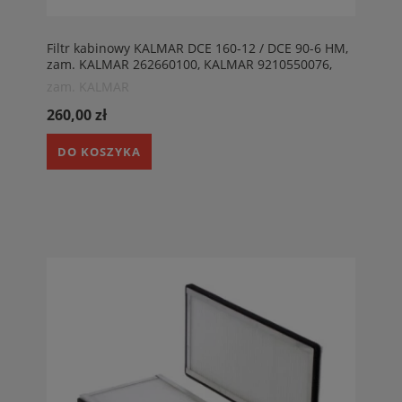
Filtr kabinowy KALMAR DCE 160-12 / DCE 90-6 HM,
zam. KALMAR 262660100, KALMAR 9210550076,
KALMAR 9237260606, KALMAR A262660100
zam. KALMAR
260,00 zł
DO KOSZYKA