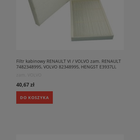
Filtr kabinowy RENAULT VI / VOLVO zam. RENAULT
7482348995, VOLVO 82348995, HENGST E3937LI,
MANN CU31001.HIFI SC60086
zam. VOLVO
40,67 zł
DO KOSZYKA