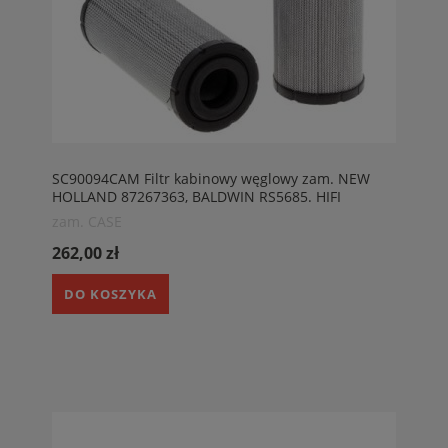
SC90094CAM Filtr kabinowy węglowy zam. NEW
HOLLAND 87267363, BALDWIN RS5685. HIFI
SC90094CAM
zam. CASE
262,00 zł
DO KOSZYKA