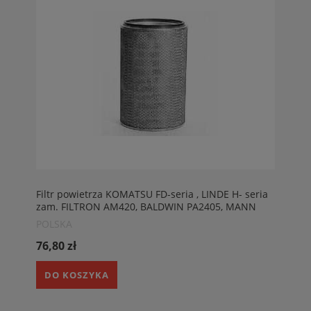
Filtr powietrza KOMATSU FD-seria , LINDE H- seria
zam. FILTRON AM420, BALDWIN PA2405, MANN
C20325/2, SF-FILTER SL8495, DONALDSON P771561
POLSKA
76,80 zł
DO KOSZYKA