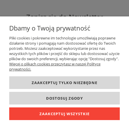
Zapisz się do Newsletter
Dbamy o Twoją prywatność
Pliki cookies i pokrewne im technologie umożliwiają poprawne
działanie strony i pomagają nam dostosować ofertę do Twoich
potrzeb. Możesz zaakceptować wykorzystanie przez nas
ZAPISZ SIĘ
wszystkich tych plików i przejść do sklepu lub dostosować użycie
plików do swoich preferencji, wybierając opcję "Dostosuj zgody".
Więcej o plikach cookies przeczytasz w naszej Polityce
prywatności.
DANE KONTAKTOWE
ZAAKCEPTUJ TYLKO NIEZBĘDNE
INFORMACJE
DOSTOSUJ ZGODY
O FIRMIE
ZAAKCEPTUJ WSZYSTKIE