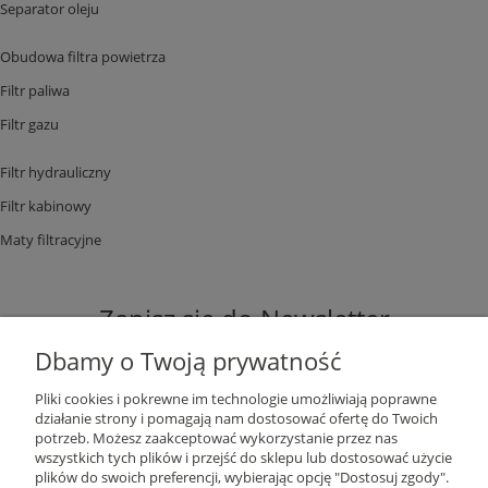
Separator oleju
Obudowa filtra powietrza
Filtr paliwa
Filtr gazu
Filtr hydrauliczny
Filtr kabinowy
Maty filtracyjne
Zapisz się do Newsletter
Dbamy o Twoją prywatność
Pliki cookies i pokrewne im technologie umożliwiają poprawne
działanie strony i pomagają nam dostosować ofertę do Twoich
potrzeb. Możesz zaakceptować wykorzystanie przez nas
ZAPISZ SIĘ
wszystkich tych plików i przejść do sklepu lub dostosować użycie
plików do swoich preferencji, wybierając opcję "Dostosuj zgody".