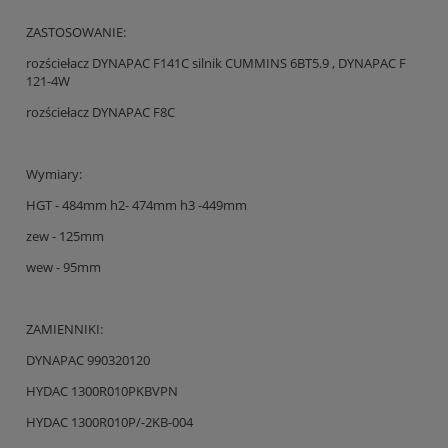
ZASTOSOWANIE:
rozściełacz DYNAPAC F141C silnik CUMMINS 6BT5.9 , DYNAPAC F
121-4W
rozściełacz DYNAPAC F8C
Wymiary:
HGT - 484mm h2- 474mm h3 -449mm
zew - 125mm
wew - 95mm
ZAMIENNIKI:
DYNAPAC 990320120
HYDAC 1300R010PKBVPN
HYDAC 1300R010P/-2KB-004