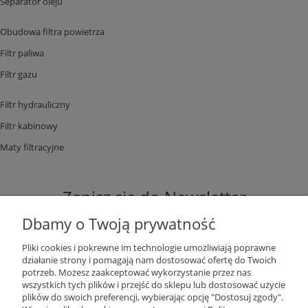
Separator oleju
Obudowa filtra powietrza
Filtr paliwa
Filtr gazu
Filtr hydrauliczny
Filtr kabinowy
Maty filtracyjne
Zapisz się do Newsletter
Dbamy o Twoją prywatność
Pliki cookies i pokrewne im technologie umożliwiają poprawne
działanie strony i pomagają nam dostosować ofertę do Twoich
potrzeb. Możesz zaakceptować wykorzystanie przez nas
ZAPISZ SIĘ
wszystkich tych plików i przejść do sklepu lub dostosować użycie
plików do swoich preferencji, wybierając opcję "Dostosuj zgody".