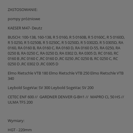
ZASTOSOWANIE:
pompy próżniowe
KAESER M47- Deutz
BUSCH: 100-138, 160-138, R 5 0160, R 5 0160B, R 5 0160C, R 5 0160D,
R 5 0250, R 5 0250B, R 5 0250C, R 5 0250D, R 5 0302D, R 5 0305D, RA
0160, RA 0160 B, RA 0160 C, RA 0160 D, RA 0160 D-55, RA 0250, RA
0250 B, RA 0250 C, RA 0250 D, RA 0302 D, RA 0305 D, RC 0160, RC
0160 B ,RC 0160 C ,RC 0160 D ,RC 0250 ,RC 0250 B, RC 0250 C, RC
0250 D ,RC 0302 D ,RC 0305 D
Elmo Rietschle VTB 180 Elmo Rietschle VTB 250 Elmo Rietschle VTB
340
Leybold SogeVac SV 300 Leybold SogeVac SV 200
CETEC ENF 600 // GARDNER DENVER G-BH1 // MAPRO CL 50 HS //
ULMA TFS 200
Wymiary:
HGT - 220mm