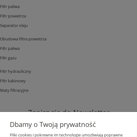
Filtr paliwa
Filtr powietrza
Separator oleju
Obudowa filtra powietrza
Filtr paliwa
Filtr gazu
Filtr hydrauliczny
Filtr kabinowy
Maty filtracyjne
Zapisz się do Newsletter
Dbamy o Twoją prywatność
Pliki cookies i pokrewne im technologie umożliwiają poprawne