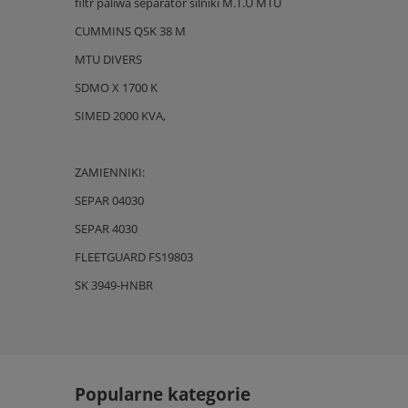
filtr paliwa separator silniki M.T.U MTU
CUMMINS QSK 38 M
MTU DIVERS
SDMO X 1700 K
SIMED 2000 KVA,
ZAMIENNIKI:
SEPAR 04030
SEPAR 4030
FLEETGUARD FS19803
SK 3949-HNBR
Popularne kategorie