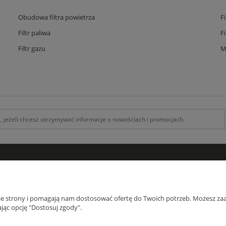
Obudowa filtra powietrza
F
Filtr paliwa
F
Filtr gazu
M
INFORMACJE
O F
Kontakt z nami
O na
nie strony i pomagają nam dostosować ofertę do Twoich potrzeb. Możesz zaa
Zamówienia specjalne
Blog
jąc opcję "Dostosuj zgody".
Koszty Dostawy , Formy płatności
Regulamin