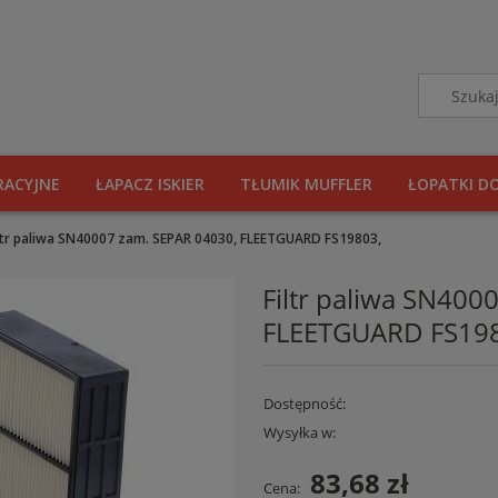
RACYJNE
ŁAPACZ ISKIER
TŁUMIK MUFFLER
ŁOPATKI D
ltr paliwa SN40007 zam. SEPAR 04030, FLEETGUARD FS19803,
Filtr paliwa SN400
FLEETGUARD FS19
Dostępność:
Wysyłka w:
83,68 zł
Cena: