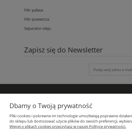
Filtr paliwa
Filtr powietrza
Separator oleju
Zapisz się do Newsletter
DANE KONTAKTOWE
Dbamy o Twoją prywatność
GRUPA-ATH
Pliki cookies i pokrewne im technologie umożliwiają poprawne działa
ul. Targowa 1A/4, 19-300 Ełk
do sklepu lub dostosować użycie plików do swoich preferencji, wybiera
woj. warmińsko-mazurskie
Więcej o plikach cookies przeczytasz w naszej Polityce prywatności.
sprzedaz@grupa-ath.pl