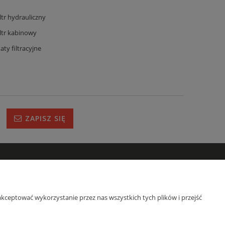
iltr hydrauliczny
iltr kabinowy
aty filtracyjne
ZAPISZ SIĘ
IRMIE
s
kceptować wykorzystanie przez nas wszystkich tych plików i przejść