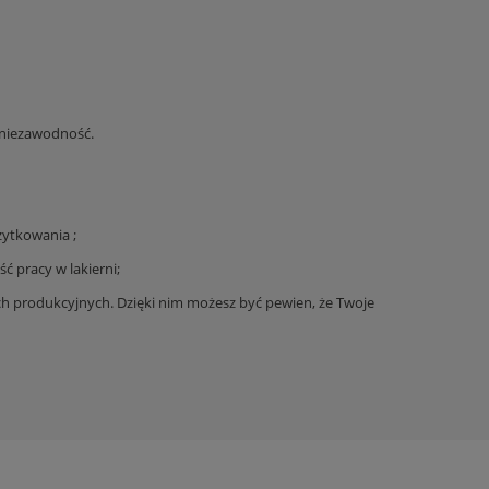
i niezawodność.
żytkowania ;
 pracy w lakierni;
ach produkcyjnych. Dzięki nim możesz być pewien, że Twoje