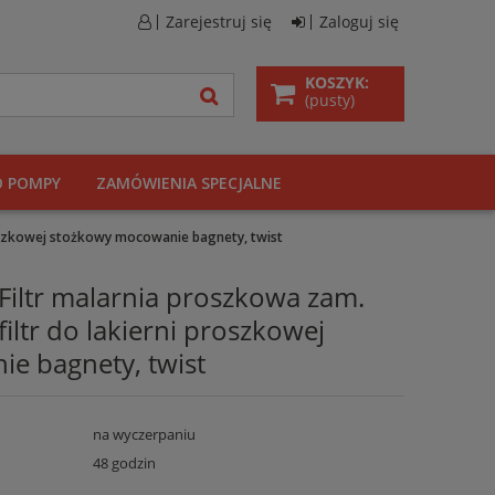
Zarejestruj się
Zaloguj się
KOSZYK:
(pusty)
O POMPY
ZAMÓWIENIA SPECJALNE
oszkowej stożkowy mocowanie bagnety, twist
iltr malarnia proszkowa zam.
ltr do lakierni proszkowej
e bagnety, twist
na wyczerpaniu
48 godzin