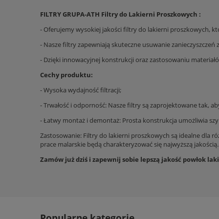
FILTRY GRUPA-ATH Filtry do Lakierni Proszkowych :
- Oferujemy wysokiej jakości filtry do lakierni proszkowych
- Nasze filtry zapewniają skuteczne usuwanie zanieczyszczeń z
- Dzięki innowacyjnej konstrukcji oraz zastosowaniu materiał
Cechy produktu:
- Wysoka wydajność filtracji;
- Trwałość i odporność: Nasze filtry są zaprojektowane tak, 
- Łatwy montaż i demontaż: Prosta konstrukcja umożliwia szy
Zastosowanie: Filtry do lakierni proszkowych są idealne dla 
prace malarskie będą charakteryzować się najwyższą jakością.
Zamów już dziś i zapewnij sobie lepszą jakość powłok lak
Popularne kategorie