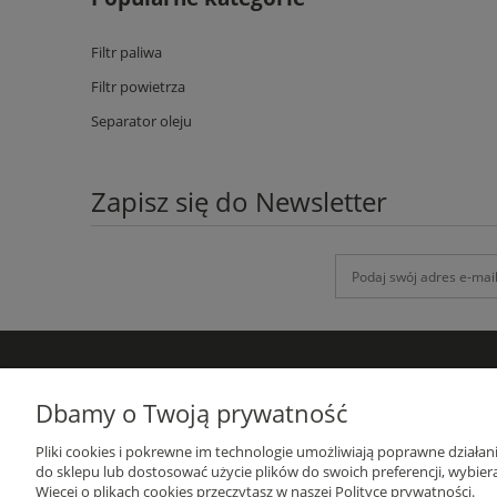
Filtr paliwa
Filtr powietrza
Separator oleju
Zapisz się do Newsletter
DANE KONTAKTOWE
Dbamy o Twoją prywatność
GRUPA-ATH
Pliki cookies i pokrewne im technologie umożliwiają poprawne działa
ul. Targowa 1A/4, 19-300 Ełk
do sklepu lub dostosować użycie plików do swoich preferencji, wybiera
woj. warmińsko-mazurskie
Więcej o plikach cookies przeczytasz w naszej Polityce prywatności.