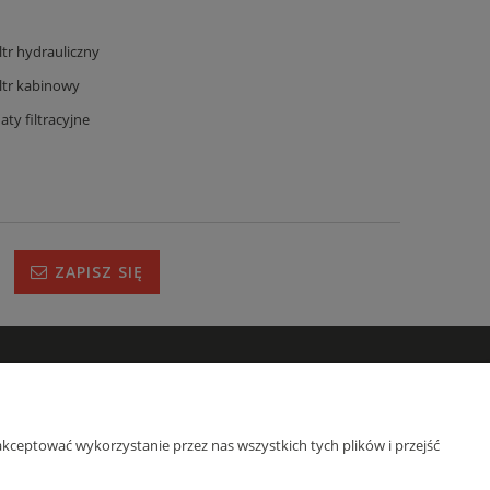
iltr hydrauliczny
iltr kabinowy
aty filtracyjne
ZAPISZ SIĘ
IRMIE
s
kceptować wykorzystanie przez nas wszystkich tych plików i przejść