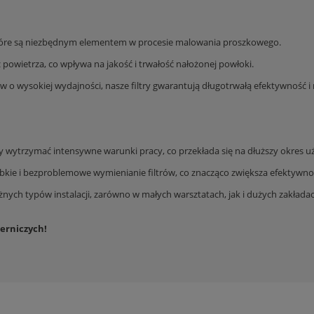
, które są niezbędnym elementem w procesie malowania proszkowego.
 powietrza, co wpływa na jakość i trwałość nałożonej powłoki.
ów o wysokiej wydajności, nasze filtry gwarantują długotrwałą efektywność 
aby wytrzymać intensywne warunki pracy, co przekłada się na dłuższy okres u
bkie i bezproblemowe wymienianie filtrów, co znacząco zwiększa efektywność
różnych typów instalacji, zarówno w małych warsztatach, jak i dużych zakład
ierniczych!