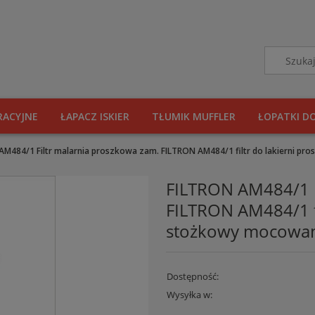
RACYJNE
ŁAPACZ ISKIER
TŁUMIK MUFFLER
ŁOPATKI D
AM484/1 Filtr malarnia proszkowa zam. FILTRON AM484/1 filtr do lakierni pr
FILTRON AM484/1 F
FILTRON AM484/1 fi
stożkowy mocowani
Dostępność:
Wysyłka w: