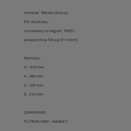
meteriał - Bibuła/celuloza,
filtr stożkowy,
mocowany na bagnet, TWIST,
powierzchnia filtracji (F=7,9m²);
Wymiary:
H - 916 mm
A - 380 mm
C - 328 mm
B - 216 mm
ZAMIENNIKI:
FILTRON OEM - AM484/1;