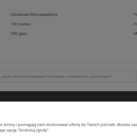
Obudowa filtra powietrza
F
Filtr paliwa
F
Filtr gazu
M
INFORMACJE
O F
Kontakt z nami
O na
nie strony i pomagają nam dostosować ofertę do Twoich potrzeb. Możesz zaa
Zamówienia specjalne
Blog
jąc opcję "Dostosuj zgody".
Koszty Dostawy , Formy płatności