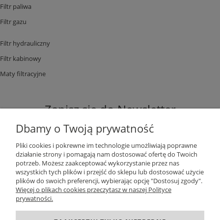
Filtr paliwa
Filtr gazu
Filtr hydrauliczny
Filtr kabinowy
Maty filtracyjne
Zapisz się do Newsletter
Dbamy o Twoją prywatność
Pliki cookies i pokrewne im technologie umożliwiają poprawne
działanie strony i pomagają nam dostosować ofertę do Twoich
potrzeb. Możesz zaakceptować wykorzystanie przez nas
ZAPISZ SIĘ
wszystkich tych plików i przejść do sklepu lub dostosować użycie
plików do swoich preferencji, wybierając opcję "Dostosuj zgody".
Więcej o plikach cookies przeczytasz w naszej Polityce
prywatności.
DANE KONTAKTOWE