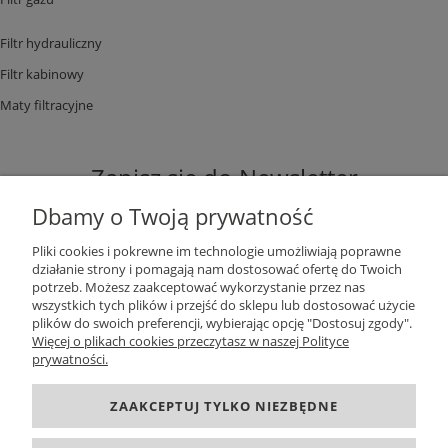
Filtr hydrauliczny
Filtr kabinowy
Maty filtracyjne
Zapisz się do Newsletter
Dbamy o Twoją prywatność
Pliki cookies i pokrewne im technologie umożliwiają poprawne
działanie strony i pomagają nam dostosować ofertę do Twoich
potrzeb. Możesz zaakceptować wykorzystanie przez nas
ZAPISZ SIĘ
wszystkich tych plików i przejść do sklepu lub dostosować użycie
plików do swoich preferencji, wybierając opcję "Dostosuj zgody".
Więcej o plikach cookies przeczytasz w naszej Polityce
prywatności.
DANE KONTAKTOWE
ZAAKCEPTUJ TYLKO NIEZBĘDNE