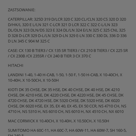
ZASTSOWANIE:
CATERPILLAR: 325D 319 D/LCR 320 C 320 CL/CLN 320 CS 320 D 320
D/HK/L 320 E L/LN 321 C-LCR 321 D LCR 322 C 322 C-L/LN 323
DL/DLN 323 DLN/DS 323 E 324 DL/LN 324 E/LN 325 C 325 CNL 325
D 328 D-LCR 329 D-L/LN 329 D-LN 329 E-LN 330 C 330 DL 336 D 336
D LN 345 C 904 M 325 C
CASE: CX 130 B TIER3 / CX 135 SR TIER3 / CX 210 B TIER3 / CX 225 SR
/ CX 230B /CX 235SR / CX 240 B TIER 3 CX 370 C
HITACHI
LANDINI 1-40, 1-40 H-CAB, 1-50, 1-50 F, 1-50 H-CAB, X 10-40CH, X
10-40H, X 10-50CH, X 10-50H
KIOTI DK 35 CHSE, DK 35 HSE, DK 40 CHSE, DK 40 HSE, DK 4210
CHSE, DK 4210 HSE, DK 4220 CHSE, DK 4220 HSE, DK 45 CHSE, DK
4720 CHSE, DK 4720 HSE, DK 5320 CHSE, DK 5320 HSE, DK 6020
CHSE, DK 6020 HSE, EX 35, EX 40, EX 45, EX 50 CCR, NS 4710 CH, NS
4710 H, NS 5310 H, NS 6010 CH, NS 6010 H, NX 4510 CH, NX 6010
MAC CORMICK X 10.40CH, X 10.40H, X 10.50CH, X 10.50H
SUMITOMO HA 60C-11, HA 60C-7, HA 60W-11, HA 60W-7, SH 160-5,
SH 240-5