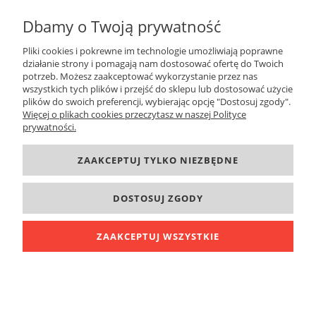
Dbamy o Twoją prywatność
Pliki cookies i pokrewne im technologie umożliwiają poprawne
działanie strony i pomagają nam dostosować ofertę do Twoich
potrzeb. Możesz zaakceptować wykorzystanie przez nas
ZAPISZ SIĘ
wszystkich tych plików i przejść do sklepu lub dostosować użycie
plików do swoich preferencji, wybierając opcję "Dostosuj zgody".
Więcej o plikach cookies przeczytasz w naszej Polityce
prywatności.
DANE KONTAKTOWE
ZAAKCEPTUJ TYLKO NIEZBĘDNE
INFORMACJE
DOSTOSUJ ZGODY
O FIRMIE
ZAAKCEPTUJ WSZYSTKIE
POKAŻ PEŁNĄ WERSJĘ STRONY
Sklep internetowy Shoper.pl