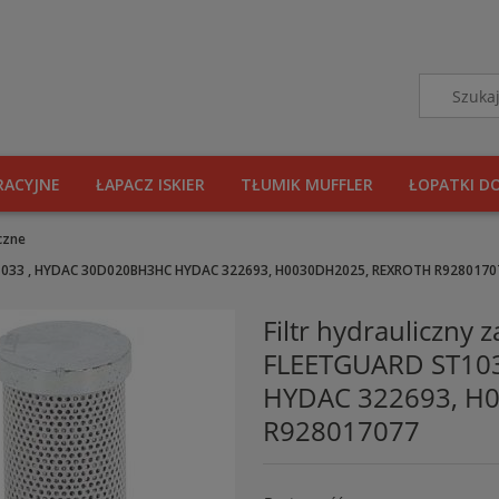
RACYJNE
ŁAPACZ ISKIER
TŁUMIK MUFFLER
ŁOPATKI D
iczne
ST1033 , HYDAC 30D020BH3HC HYDAC 322693, H0030DH2025, REXROTH R9280170
Filtr hydrauliczn
FLEETGUARD ST10
HYDAC 322693, H
R928017077