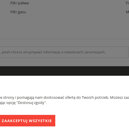
Filtr paliwa
F
Filtr gazu
M
INFORMACJE
O F
Kontakt z nami
O na
nie strony i pomagają nam dostosować ofertę do Twoich potrzeb. Możesz zaa
Zamówienia specjalne
Blog
jąc opcję "Dostosuj zgody".
Koszty Dostawy , Formy płatności
Regulamin
ZAAKCEPTUJ WSZYSTKIE