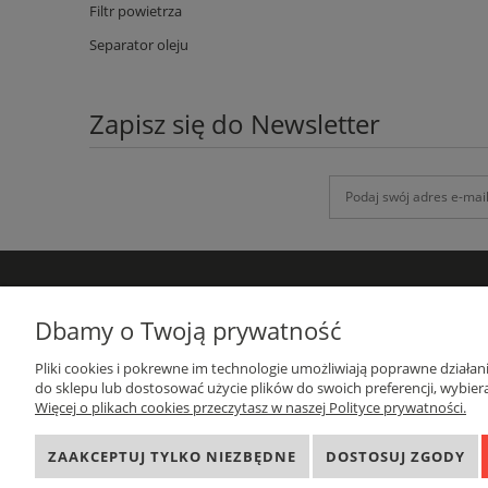
Filtr powietrza
Separator oleju
Zapisz się do Newsletter
DANE KONTAKTOWE
Dbamy o Twoją prywatność
GRUPA-ATH
Pliki cookies i pokrewne im technologie umożliwiają poprawne działa
ul. Targowa 1A/4, 19-300 Ełk
do sklepu lub dostosować użycie plików do swoich preferencji, wybiera
woj. warmińsko-mazurskie
Więcej o plikach cookies przeczytasz w naszej Polityce prywatności.
sprzedaz@grupa-ath.pl
662 027 377
ZAAKCEPTUJ TYLKO NIEZBĘDNE
DOSTOSUJ ZGODY
NIP: 8481549323