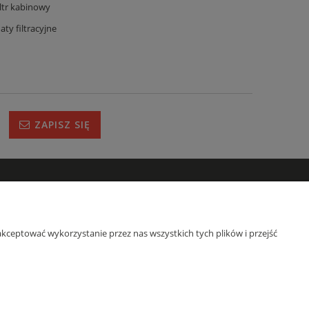
iltr kabinowy
aty filtracyjne
ZAPISZ SIĘ
IRMIE
s
kceptować wykorzystanie przez nas wszystkich tych plików i przejść