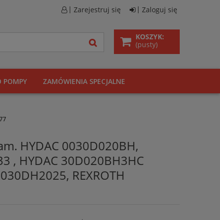
Zarejestruj się
Zaloguj się
KOSZYK:
(pusty)
O POMPY
ZAMÓWIENIA SPECJALNE
77
y zam. HYDAC 0030D020BH,
33 , HYDAC 30D020BH3HC
0030DH2025, REXROTH