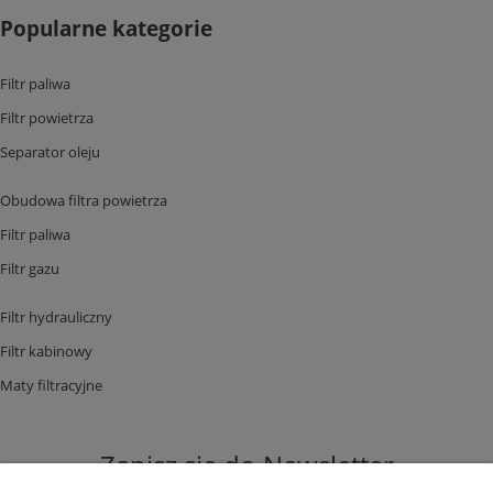
Popularne kategorie
Filtr paliwa
Filtr powietrza
Separator oleju
Obudowa filtra powietrza
Filtr paliwa
Filtr gazu
Filtr hydrauliczny
Filtr kabinowy
Maty filtracyjne
Zapisz się do Newsletter