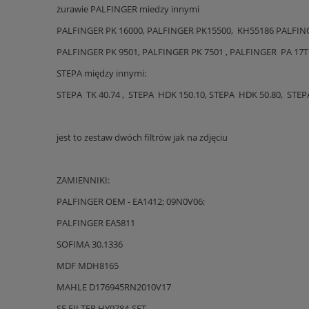
żurawie PALFINGER miedzy innymi
PALFINGER PK 16000, PALFINGER PK15500, KH55186 PALFIN
PALFINGER PK 9501, PALFINGER PK 7501 , PALFINGER PA 17T
STEPA między innymi:
STEPA TK 40.74 , STEPA HDK 150.10, STEPA HDK 50.80, STEPA
jest to zestaw dwóch filtrów jak na zdjęciu
ZAMIENNIKI:
PALFINGER OEM - EA1412; 09N0V06;
PALFINGER EA5811
SOFIMA 30.1336
MDF MDH8165
MAHLE D176945RN2010V17
SF FILTER HY9784-SET