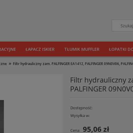
RACYJNE
ŁAPACZ ISKIER
TŁUMIK MUFFLER
ŁOPATKI D
»
iczne
Filtr hydrauliczny zam. PALFINGER EA1412, PALFINGER 09N0V06, PALFI
Filtr hydrauliczny
PALFINGER 09N0V0
Dostępność:
Wysyłka w:
95,06 zł
Cena: