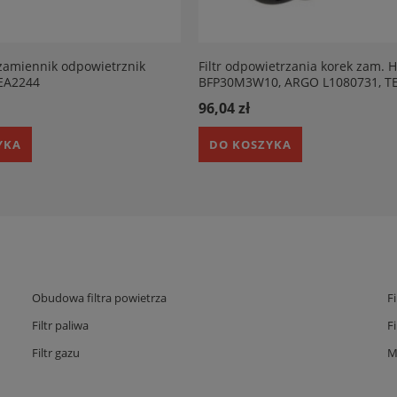
zamiennik odpowietrznik
Filtr odpowietrzania korek zam.
EA2244
BFP30M3W10, ARGO L1080731, T
28831212, TEREX R6650557, DEM
96,04 zł
51572440, FENDT H385100050030
TADANO 99703239184
YKA
DO KOSZYKA
Obudowa filtra powietrza
F
Filtr paliwa
F
Filtr gazu
M