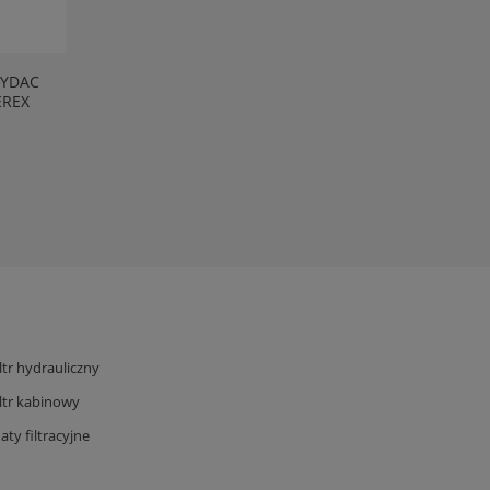
 HYDAC
EREX
AG
,
iltr hydrauliczny
iltr kabinowy
aty filtracyjne