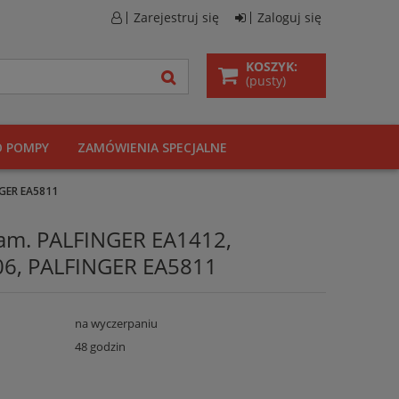
Zarejestruj się
Zaloguj się
KOSZYK:
(pusty)
O POMPY
ZAMÓWIENIA SPECJALNE
NGER EA5811
 zam. PALFINGER EA1412,
6, PALFINGER EA5811
na wyczerpaniu
48 godzin