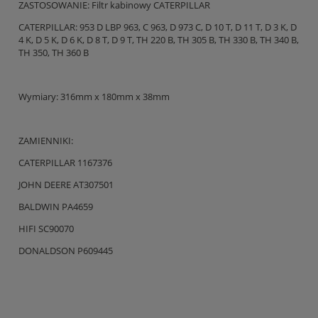
ZASTOSOWANIE: Filtr kabinowy CATERPILLAR
CATERPILLAR: 953 D LBP 963, C 963, D 973 C, D 10 T, D 11 T, D 3 K, D
4 K, D 5 K, D 6 K, D 8 T, D 9 T, TH 220 B, TH 305 B, TH 330 B, TH 340 B,
TH 350, TH 360 B
Wymiary: 316mm x 180mm x 38mm
ZAMIENNIKI:
CATERPILLAR 1167376
JOHN DEERE AT307501
BALDWIN PA4659
HIFI SC90070
DONALDSON P609445