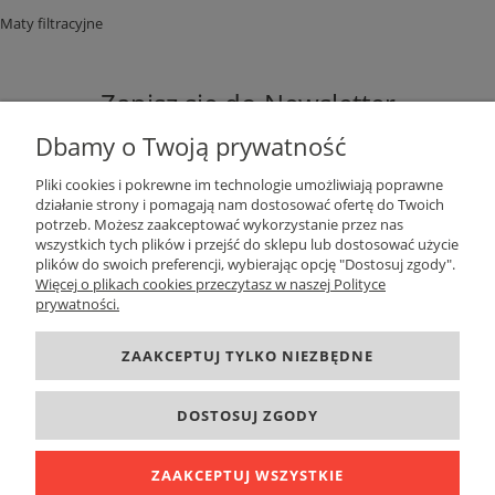
Maty filtracyjne
Zapisz się do Newsletter
Dbamy o Twoją prywatność
Pliki cookies i pokrewne im technologie umożliwiają poprawne
działanie strony i pomagają nam dostosować ofertę do Twoich
potrzeb. Możesz zaakceptować wykorzystanie przez nas
ZAPISZ SIĘ
wszystkich tych plików i przejść do sklepu lub dostosować użycie
plików do swoich preferencji, wybierając opcję "Dostosuj zgody".
Więcej o plikach cookies przeczytasz w naszej Polityce
prywatności.
DANE KONTAKTOWE
ZAAKCEPTUJ TYLKO NIEZBĘDNE
INFORMACJE
DOSTOSUJ ZGODY
O FIRMIE
ZAAKCEPTUJ WSZYSTKIE