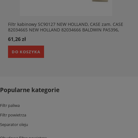
Filtr kabinowy SC90127 NEW HOLLAND, CASE zam. CASE
82034665 NEW HOLLAND 82034666 BALDWIN PA5396,
PANCLEAN AD608247
61,26 zł
DO KOSZYKA
Popularne kategorie
Filtr paliwa
Filtr powietrza
Separator oleju
Obudowa filtra powietrza