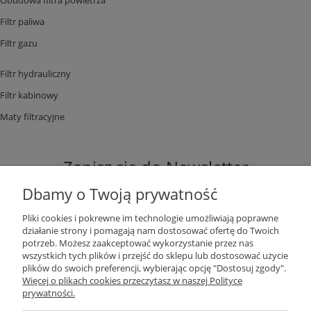
Filtr paliwa
Filtr gazu
Filtr hydrauliczny
Filtr kabinowy
Maty filtracyjne
Zapisz się do Newsletter
Dbamy o Twoją prywatność
Pliki cookies i pokrewne im technologie umożliwiają poprawne
działanie strony i pomagają nam dostosować ofertę do Twoich
potrzeb. Możesz zaakceptować wykorzystanie przez nas
ZAPISZ SIĘ
wszystkich tych plików i przejść do sklepu lub dostosować użycie
plików do swoich preferencji, wybierając opcję "Dostosuj zgody".
Więcej o plikach cookies przeczytasz w naszej Polityce
prywatności.