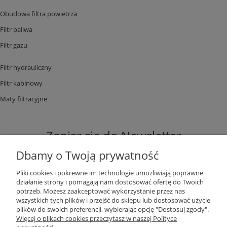
Obudowa filtra powietrza
Filtr paliwa
Filtr gazu
Filtr hydrauliczny
Filtr kabinowy
Maty filtracyjne
Zapisz się do Newsletter
Dbamy o Twoją prywatność
Pliki cookies i pokrewne im technologie umożliwiają poprawne
działanie strony i pomagają nam dostosować ofertę do Twoich
potrzeb. Możesz zaakceptować wykorzystanie przez nas
ZAPISZ SIĘ
wszystkich tych plików i przejść do sklepu lub dostosować użycie
plików do swoich preferencji, wybierając opcję "Dostosuj zgody".
Więcej o plikach cookies przeczytasz w naszej Polityce