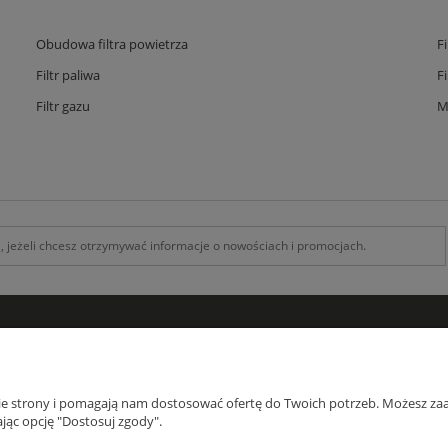
Obudowa filtra powietrza
F
Filtr paliwa
F
Filtr gazu
M
INFORMACJE
O F
Kontakt z nami
O na
nie strony i pomagają nam dostosować ofertę do Twoich potrzeb. Możesz zaa
Zamówienia specjalne
Blog
jąc opcję "Dostosuj zgody".
Koszty Dostawy , Formy płatności