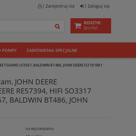
Zarejestruj się
Zaloguj się
KOSZYK:
(pusty)
O POMPY
ZAMÓWIENIA SPECJALNE
 FLEETGUARD LF3567, BALDWIN BT486, JOHN DEERE DZ101881
 zam. JOHN DEERE
ERE RE57394, HIFI SO3317
7, BALDWIN BT486, JOHN
na wyczerpaniu