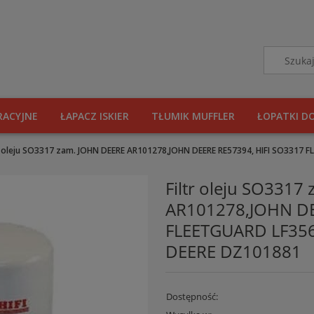
RACYJNE
ŁAPACZ ISKIER
TŁUMIK MUFFLER
ŁOPATKI D
tr oleju SO3317 zam. JOHN DEERE AR101278,JOHN DEERE RE57394, HIFI SO3317
Filtr oleju SO3317
AR101278,JOHN DE
FLEETGUARD LF356
DEERE DZ101881
Dostępność: