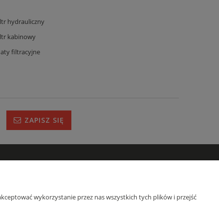
iltr hydrauliczny
iltr kabinowy
aty filtracyjne
ZAPISZ SIĘ
IRMIE
s
kceptować wykorzystanie przez nas wszystkich tych plików i przejść