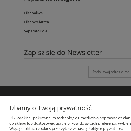
Filtr paliwa
Filtr powietrza
Separator oleju
Zapisz się do Newsletter
DANE KONTAKTOWE
Dbamy o Twoją prywatność
GRUPA-ATH
Pliki cookies i pokrewne im technologie umożliwiają poprawne działa
ul. Targowa 1A/4, 19-300 Ełk
do sklepu lub dostosować użycie plików do swoich preferencji, wybiera
woj. warmińsko-mazurskie
Więcej o plikach cookies przeczytasz w naszej Polityce prywatności.