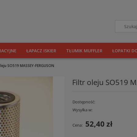
RACYJNE
ŁAPACZ ISKIER
TŁUMIK MUFFLER
ŁOPATKI D
 oleju SO519 MASSEY-FERGUSON
Filtr oleju SO519
Dostępność:
Wysyłka w:
52,40 zł
Cena: