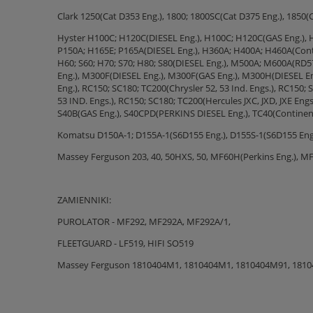
Clark 1250(Cat D353 Eng.), 1800; 1800SC(Cat D375 Eng.), 1850(
Hyster H100C; H120C(DIESEL Eng.), H100C; H120C(GAS Eng.), H
P150A; H165E; P165A(DIESEL Eng.), H360A; H400A; H460A(Conti
H60; S60; H70; S70; H80; S80(DIESEL Eng.), M500A; M600A(RD
Eng.), M300F(DIESEL Eng.), M300F(GAS Eng.), M300H(DIESEL En
Eng.), RC150; SC180; TC200(Chrysler 52, 53 Ind. Engs.), RC150
53 IND. Engs.), RC150; SC180; TC200(Hercules JXC, JXD, JXE En
S40B(GAS Eng.), S40CPD(PERKINS DIESEL Eng.), TC40(Continental
Komatsu D150A-1; D155A-1(S6D155 Eng.), D155S-1(S6D155 Eng.
Massey Ferguson 203, 40, 50HXS, 50, MF60H(Perkins Eng.), MF
ZAMIENNIKI:
PUROLATOR - MF292, MF292A, MF292A/1,
FLEETGUARD - LF519, HIFI SO519
Massey Ferguson 1810404M1, 1810404M1, 1810404M91, 1810