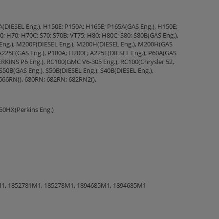
(DIESEL Eng.), H150E; P150A; H165E; P165A(GAS Eng.), H150E;
 H70; H70C; S70; S70B; VT75; H80; H80C; S80; S80B(GAS Eng.),
 Eng.), M200F(DIESEL Eng.), M200H(DIESEL Eng.), M200H(GAS
A225E(GAS Eng.), P180A; H200E; A225E(DIESEL Eng.), P60A(GAS
PERKINS P6 Eng.), RC100(GMC V6-305 Eng.), RC100(Chrysler 52,
 S50B(GAS Eng.), S50B(DIESEL Eng.), S40B(DIESEL Eng.),
 666RN(), 680RN; 682RN; 682RN2(),
50HX(Perkins Eng.)
M1, 1852781M1, 185278M1, 1894685M1, 1894685M1