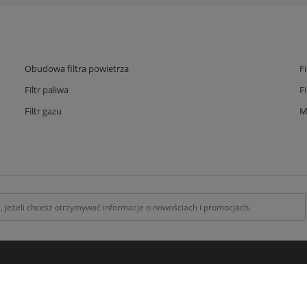
Obudowa filtra powietrza
F
Filtr paliwa
F
Filtr gazu
M
INFORMACJE
O F
Kontakt z nami
O na