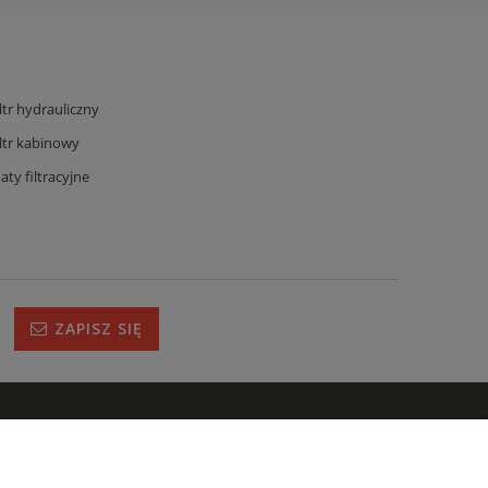
iltr hydrauliczny
iltr kabinowy
aty filtracyjne
ZAPISZ SIĘ
IRMIE
s