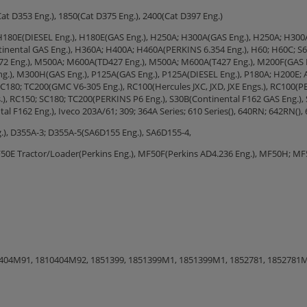
Cat D353 Eng.), 1850(Cat D375 Eng.), 2400(Cat D397 Eng.)
180E(DIESEL Eng.), H180E(GAS Eng.), H250A; H300A(GAS Eng.), H250A; H300A
nental GAS Eng.), H360A; H400A; H460A(PERKINS 6.354 Eng.), H60; H60C; S60;
572 Eng.), M500A; M600A(TD427 Eng.), M500A; M600A(T427 Eng.), M200F(GAS
g.), M300H(GAS Eng.), P125A(GAS Eng.), P125A(DIESEL Eng.), P180A; H200E; 
; SC180; TC200(GMC V6-305 Eng.), RC100(Hercules JXC, JXD, JXE Engs.), RC100(
gs.), RC150; SC180; TC200(PERKINS P6 Eng.), S30B(Continental F162 GAS Eng.),
 F162 Eng.), Iveco 203A/61; 309; 364A Series; 610 Series(), 640RN; 642RN(),
), D355A-3; D355A-5(SA6D155 Eng.), SA6D155-4,
50E Tractor/Loader(Perkins Eng.), MF50F(Perkins AD4.236 Eng.), MF50H; MF
404M91, 1810404M92, 1851399, 1851399M1, 1851399M1, 1852781, 1852781