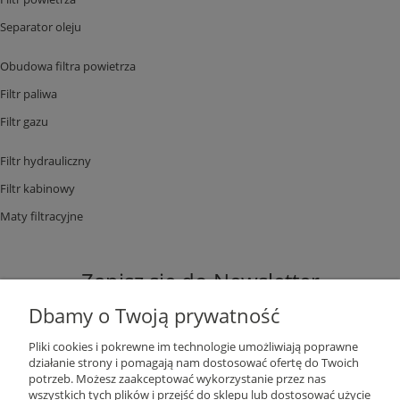
Separator oleju
Obudowa filtra powietrza
Filtr paliwa
Filtr gazu
Filtr hydrauliczny
Filtr kabinowy
Maty filtracyjne
Zapisz się do Newsletter
Dbamy o Twoją prywatność
Pliki cookies i pokrewne im technologie umożliwiają poprawne
działanie strony i pomagają nam dostosować ofertę do Twoich
potrzeb. Możesz zaakceptować wykorzystanie przez nas
ZAPISZ SIĘ
wszystkich tych plików i przejść do sklepu lub dostosować użycie