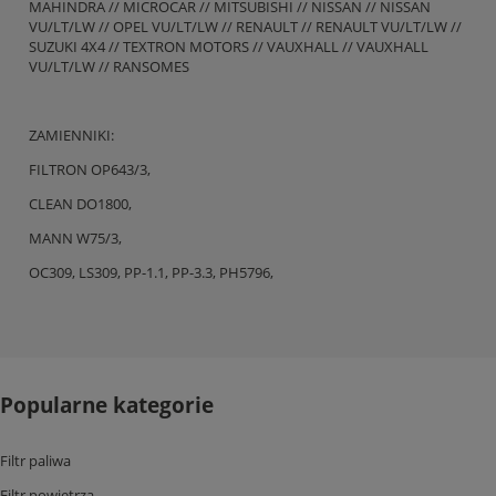
MAHINDRA // MICROCAR // MITSUBISHI // NISSAN // NISSAN
VU/LT/LW // OPEL VU/LT/LW // RENAULT // RENAULT VU/LT/LW //
SUZUKI 4X4 // TEXTRON MOTORS // VAUXHALL // VAUXHALL
VU/LT/LW // RANSOMES
ZAMIENNIKI:
FILTRON OP643/3,
CLEAN DO1800,
MANN W75/3,
OC309, LS309, PP-1.1, PP-3.3, PH5796,
Popularne kategorie
Filtr paliwa
Filtr powietrza