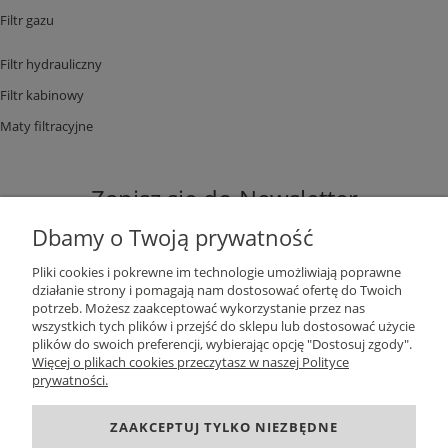
Filtr gazu
Filtr hydrauliczny
Filtr kabinowy
Maty filtracyjne
Zapisz się do Newsletter
Dbamy o Twoją prywatność
Pliki cookies i pokrewne im technologie umożliwiają poprawne
działanie strony i pomagają nam dostosować ofertę do Twoich
potrzeb. Możesz zaakceptować wykorzystanie przez nas
ZAPISZ SIĘ
wszystkich tych plików i przejść do sklepu lub dostosować użycie
plików do swoich preferencji, wybierając opcję "Dostosuj zgody".
Więcej o plikach cookies przeczytasz w naszej Polityce
prywatności.
DANE KONTAKTOWE
ZAAKCEPTUJ TYLKO NIEZBĘDNE