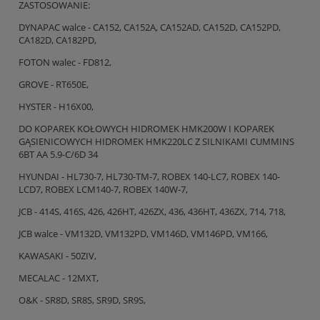
ZASTOSOWANIE:
DYNAPAC walce - CA152, CA152A, CA152AD, CA152D, CA152PD,
CA182D, CA182PD,
FOTON walec - FD812,
GROVE - RT650E,
HYSTER - H16X00,
DO KOPAREK KOŁOWYCH HIDROMEK HMK200W I KOPAREK
GĄSIENICOWYCH HIDROMEK HMK220LC Z SILNIKAMI CUMMINS
6BT AA 5.9-C/6D 34
HYUNDAI - HL730-7, HL730-TM-7, ROBEX 140-LC7, ROBEX 140-
LCD7, ROBEX LCM140-7, ROBEX 140W-7,
JCB - 414S, 416S, 426, 426HT, 426ZX, 436, 436HT, 436ZX, 714, 718,
JCB walce - VM132D, VM132PD, VM146D, VM146PD, VM166,
KAWASAKI - 50ZIV,
MECALAC - 12MXT,
O&K - SR8D, SR8S, SR9D, SR9S,