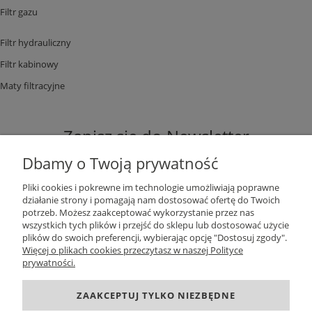
Filtr gazu
Filtr hydrauliczny
Filtr kabinowy
Maty filtracyjne
Zapisz się do Newsletter
Dbamy o Twoją prywatność
Pliki cookies i pokrewne im technologie umożliwiają poprawne
działanie strony i pomagają nam dostosować ofertę do Twoich
potrzeb. Możesz zaakceptować wykorzystanie przez nas
ZAPISZ SIĘ
wszystkich tych plików i przejść do sklepu lub dostosować użycie
plików do swoich preferencji, wybierając opcję "Dostosuj zgody".
Więcej o plikach cookies przeczytasz w naszej Polityce
prywatności.
DANE KONTAKTOWE
ZAAKCEPTUJ TYLKO NIEZBĘDNE