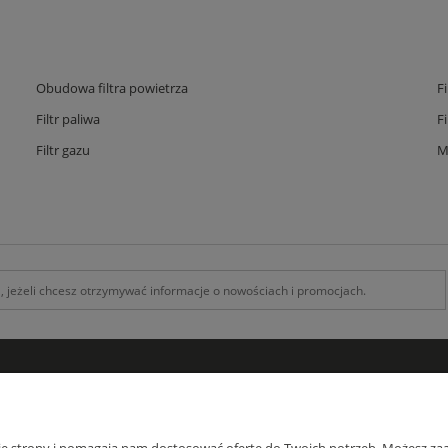
Obudowa filtra powietrza
F
Filtr paliwa
F
Filtr gazu
M
INFORMACJE
O F
Kontakt z nami
O na