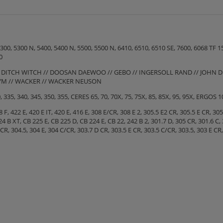
00, 5300 N, 5400, 5400 N, 5500, 5500 N, 6410, 6510, 6510 SE, 7600, 6068 TF 15
0
 // DITCH WITCH // DOOSAN DAEWOO // GEBO // INGERSOLL RAND // JOHN D
 TYM // WACKER // WACKER NEUSON
35, 340, 345, 350, 355, CERES 65, 70, 70X, 75, 75X, 85, 85X, 95, 95X, ERGOS 10
 422 E, 420 E IT, 420 E, 416 E, 308 E/CR, 308 E 2, 305.5 E2 CR, 305.5 E CR, 305.
4 B XT, CB 225 E, CB 225 D, CB 224 E, CB 22, 242 B 2, 301.7 D, 305 CR, 301.6 C, 3
C CR, 304.5, 304 E, 304 C/CR, 303.7 D CR, 303.5 E CR, 303.5 C/CR, 303.5, 303 E CR,