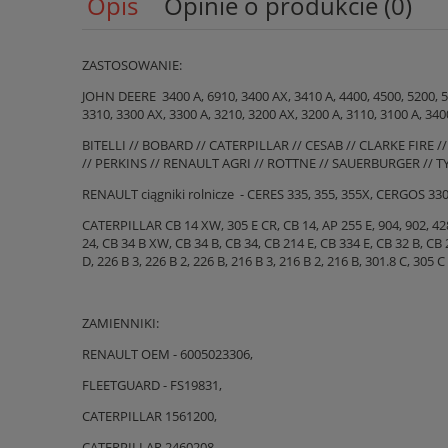
Opis
Opinie o produkcie (0)
ZASTOSOWANIE:
JOHN DEERE 3400 A, 6910, 3400 AX, 3410 A, 4400, 4500, 5200, 53
3310, 3300 AX, 3300 A, 3210, 3200 AX, 3200 A, 3110, 3100 A, 340
BITELLI // BOBARD // CATERPILLAR // CESAB // CLARKE FIRE
// PERKINS // RENAULT AGRI // ROTTNE // SAUERBURGER //
RENAULT ciągniki rolnicze - CERES 335, 355, 355X, CERGOS 330, 3
CATERPILLAR CB 14 XW, 305 E CR, CB 14, AP 255 E, 904, 902, 428 F,
24, CB 34 B XW, CB 34 B, CB 34, CB 214 E, CB 334 E, CB 32 B, CB 2
D, 226 B 3, 226 B 2, 226 B, 216 B 3, 216 B 2, 216 B, 301.8 C, 305 
ZAMIENNIKI:
RENAULT OEM - 6005023306,
FLEETGUARD - FS19831,
CATERPILLAR 1561200,
CATERPILLAR 2460208