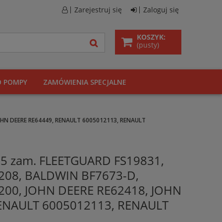
Zarejestruj się
Zaloguj się
KOSZYK:
(pusty)
O POMPY
ZAMÓWIENIA SPECJALNE
JOHN DEERE RE64449, RENAULT 6005012113, RENAULT
125 zam. FLEETGUARD FS19831,
208, BALDWIN BF7673-D,
200, JOHN DEERE RE62418, JOHN
ENAULT 6005012113, RENAULT