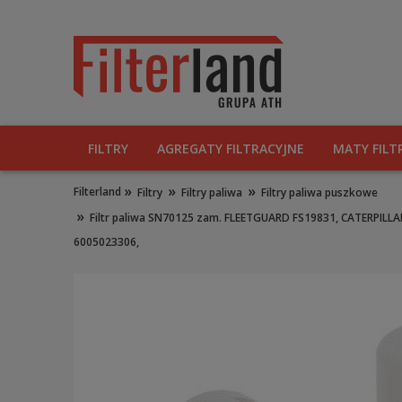
FILTRY
AGREGATY FILTRACYJNE
MATY FILT
»
»
»
Filterland
Filtry
Filtry paliwa
Filtry paliwa puszkowe
»
Filtr paliwa SN70125 zam. FLEETGUARD FS19831, CATERPILL
6005023306,