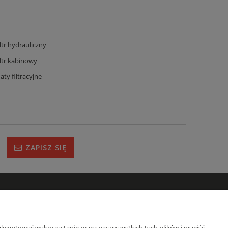
iltr hydrauliczny
iltr kabinowy
aty filtracyjne
ZAPISZ SIĘ
IRMIE
s