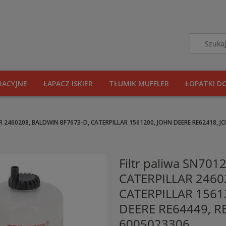
RACYJNE
ŁAPACZ ISKIER
TŁUMIK MUFFLER
ŁOPATKI D
AR 2460208, BALDWIN BF7673-D, CATERPILLAR 1561200, JOHN DEERE RE62418, 
Filtr paliwa SN70
CATERPILLAR 2460
CATERPILLAR 1561
DEERE RE64449, R
6005023306,