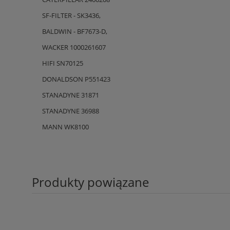
SF-FILTER - SK3436,
BALDWIN - BF7673-D,
WACKER 1000261607
HIFI SN70125
DONALDSON P551423
STANADYNE 31871
STANADYNE 36988
MANN WK8100
Produkty powiązane