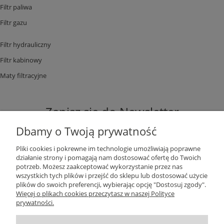
Filtr paliwa
Filtr gazu
Filtr hydrauliczny
Filtr kabinowy
Maty filtracyjne
Zapisz się do Newsletter
Dbamy o Twoją prywatność
Pliki cookies i pokrewne im technologie umożliwiają poprawne
działanie strony i pomagają nam dostosować ofertę do Twoich
potrzeb. Możesz zaakceptować wykorzystanie przez nas
ZAPISZ SIĘ
wszystkich tych plików i przejść do sklepu lub dostosować użycie
plików do swoich preferencji, wybierając opcję "Dostosuj zgody".
Więcej o plikach cookies przeczytasz w naszej Polityce
prywatności.
DANE KONTAKTOWE