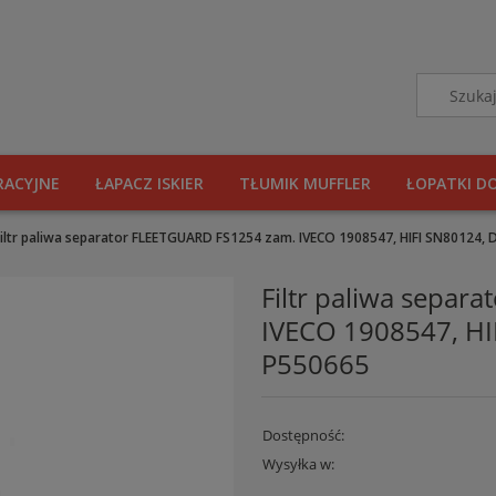
RACYJNE
ŁAPACZ ISKIER
TŁUMIK MUFFLER
ŁOPATKI D
Filtr paliwa separator FLEETGUARD FS1254 zam. IVECO 1908547, HIFI SN8012
Filtr paliwa separ
IVECO 1908547, H
P550665
Dostępność:
Wysyłka w: