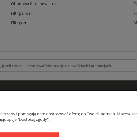
Obudowa filtra powietrza
F
Filtr paliwa
F
Filtr gazu
M
INFORMACJE
O F
Kontakt z nami
O na
nie strony i pomagają nam dostosować ofertę do Twoich potrzeb. Możesz zaa
Zamówienia specjalne
Blog
jąc opcję "Dostosuj zgody".
Koszty Dostawy , Formy płatności
Regulamin