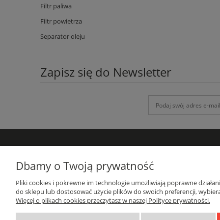
Filtr paliwa
Filtr powietrza
Separator oleju
Zapisz się do Newsletter
DANE KONTAKTOWE
Dbamy o Twoją prywatność
GRUPA-ATH
Pliki cookies i pokrewne im technologie umożliwiają poprawne działa
ul. Targowa 1A/4, 19-300 Ełk
do sklepu lub dostosować użycie plików do swoich preferencji, wybiera
woj. warmińsko-mazurskie
Więcej o plikach cookies przeczytasz w naszej Polityce prywatności.
sprzedaz@grupa-ath.pl
662 027 377