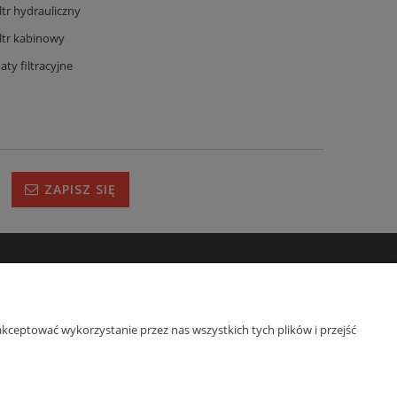
iltr hydrauliczny
iltr kabinowy
aty filtracyjne
ZAPISZ SIĘ
IRMIE
s
kceptować wykorzystanie przez nas wszystkich tych plików i przejść