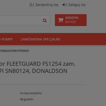
Zarejestruj się
Zaloguj się
KOSZYK:
(pusty)
O POMPY
ZAMÓWIENIA SPECJALNE
4, DONALDSON P550665
ator FLEETGUARD FS1254 zam.
IFI SN80124, DONALDSON
na wyczerpaniu
48 godzin