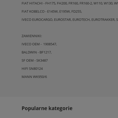
FIAT HITACHI - FH175, FH200, FR160, FR160-2, W110, W130, W
FIAT KOBELCO - E145W, E195W, FD255,
IVECO EUROCARGO, EUROSTAR, EUROTECH, EUROTRAKKER, S
ZAMIENNIKI:
IVECO OEM - 1908547,
BALDWIN - BF1217,
SF OEM - SK3487
HIFI SN80124
MANN WK950/6
Popularne kategorie