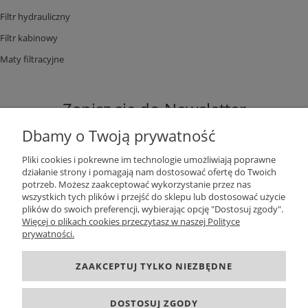
Filtr hydrauliczny
Filtr kabinowy
Maty filtracyjne
Zapisz się do Newsletter
Dbamy o Twoją prywatność
Pliki cookies i pokrewne im technologie umożliwiają poprawne
działanie strony i pomagają nam dostosować ofertę do Twoich
potrzeb. Możesz zaakceptować wykorzystanie przez nas
ZAPISZ SIĘ
wszystkich tych plików i przejść do sklepu lub dostosować użycie
plików do swoich preferencji, wybierając opcję "Dostosuj zgody".
Więcej o plikach cookies przeczytasz w naszej Polityce
prywatności.
DANE KONTAKTOWE
ZAAKCEPTUJ TYLKO NIEZBĘDNE
INFORMACJE
DOSTOSUJ ZGODY