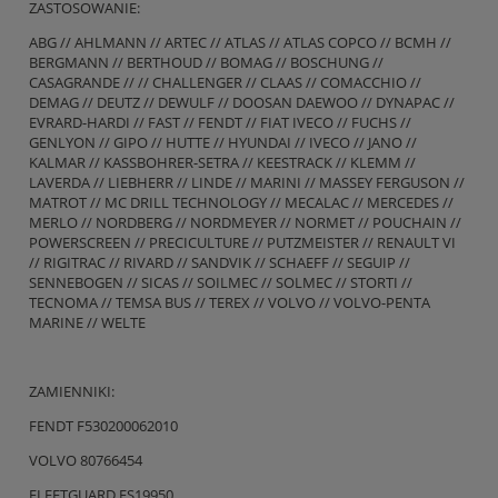
ZASTOSOWANIE:
ABG // AHLMANN // ARTEC // ATLAS // ATLAS COPCO // BCMH //
BERGMANN // BERTHOUD // BOMAG // BOSCHUNG //
CASAGRANDE // // CHALLENGER // CLAAS // COMACCHIO //
DEMAG // DEUTZ // DEWULF // DOOSAN DAEWOO // DYNAPAC //
EVRARD-HARDI // FAST // FENDT // FIAT IVECO // FUCHS //
GENLYON // GIPO // HUTTE // HYUNDAI // IVECO // JANO //
KALMAR // KASSBOHRER-SETRA // KEESTRACK // KLEMM //
LAVERDA // LIEBHERR // LINDE // MARINI // MASSEY FERGUSON //
MATROT // MC DRILL TECHNOLOGY // MECALAC // MERCEDES //
MERLO // NORDBERG // NORDMEYER // NORMET // POUCHAIN //
POWERSCREEN // PRECICULTURE // PUTZMEISTER // RENAULT VI
// RIGITRAC // RIVARD // SANDVIK // SCHAEFF // SEGUIP //
SENNEBOGEN // SICAS // SOILMEC // SOLMEC // STORTI //
TECNOMA // TEMSA BUS // TEREX // VOLVO // VOLVO-PENTA
MARINE // WELTE
ZAMIENNIKI:
FENDT F530200062010
VOLVO 80766454
FLEETGUARD FS19950