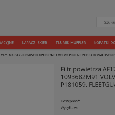
RACYJNE
ŁAPACZ ISKIER
TŁUMIK MUFFLER
ŁOPATKI D
33K zam. MASSEY-FERGUSON 1093682M91 VOLVO PENTA 8293904 DONALDSON P
Filtr powietrza A
1093682M91 VOL
P181059. FLEETG
Dostępność:
Wysyłka w: