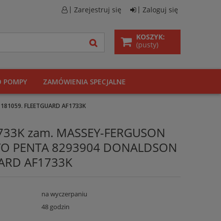
Zarejestruj się
Zaloguj się
KOSZYK:
(pusty)
O POMPY
ZAMÓWIENIA SPECJALNE
181059. FLEETGUARD AF1733K
F1733K zam. MASSEY-FERGUSON
VO PENTA 8293904 DONALDSON
UARD AF1733K
na wyczerpaniu
48 godzin