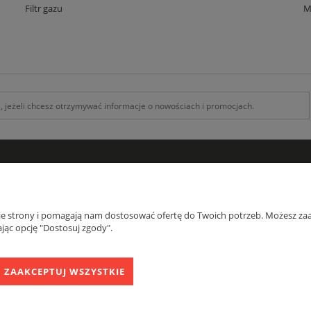
Filtr gazu
M
INFORMACJE
O F
Kontakt z nami
O na
nie strony i pomagają nam dostosować ofertę do Twoich potrzeb. Możesz zaa
Zamówienia specjalne
Blog
jąc opcję "Dostosuj zgody".
Koszty Dostawy , Formy płatności
Regulamin
ZAAKCEPTUJ WSZYSTKIE