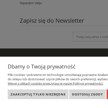
Separator oleju
Zapisz się do Newsletter
DANE KONTAKTOWE
Dbamy o Twoją prywatność
GRUPA-ATH
Pliki cookies i pokrewne im technologie umożliwiają poprawne działa
ul. Targowa 1A/4, 19-300 Ełk
do sklepu lub dostosować użycie plików do swoich preferencji, wybiera
woj. warmińsko-mazurskie
Więcej o plikach cookies przeczytasz w naszej Polityce prywatności.
sprzedaz@grupa-ath.pl
662 027 377
ZAAKCEPTUJ TYLKO NIEZBĘDNE
DOSTOSUJ ZGODY
NIP: 8481549323
REGON: 281405064