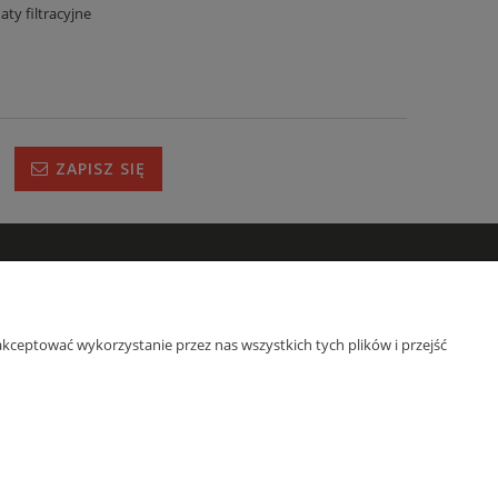
aty filtracyjne
ZAPISZ SIĘ
IRMIE
s
kceptować wykorzystanie przez nas wszystkich tych plików i przejść