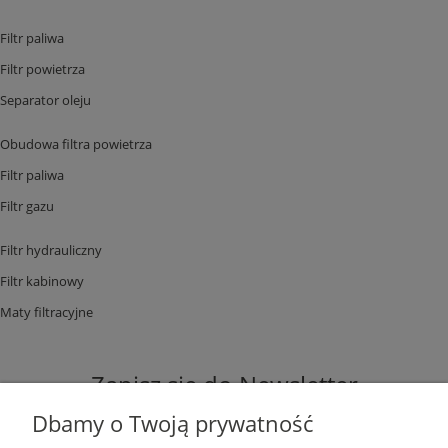
Filtr paliwa
Filtr powietrza
Separator oleju
Obudowa filtra powietrza
Filtr paliwa
Filtr gazu
Filtr hydrauliczny
Filtr kabinowy
Maty filtracyjne
Zapisz się do Newsletter
Dbamy o Twoją prywatność