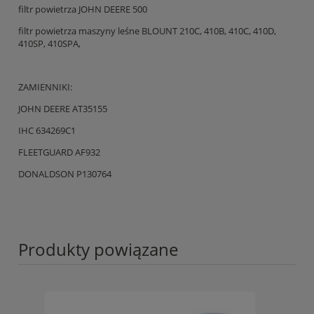
filtr powietrza JOHN DEERE 500
filtr powietrza maszyny leśne BLOUNT 210C, 410B, 410C, 410D,
410SP, 410SPA,
ZAMIENNIKI:
JOHN DEERE AT35155
IHC 634269C1
FLEETGUARD AF932
DONALDSON P130764
Produkty powiązane