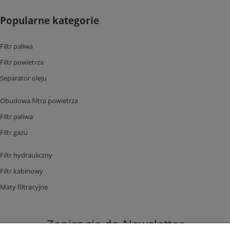
Popularne kategorie
Filtr paliwa
Filtr powietrza
Separator oleju
Obudowa filtra powietrza
Filtr paliwa
Filtr gazu
Filtr hydrauliczny
Filtr kabinowy
Maty filtracyjne
Zapisz się do Newsletter