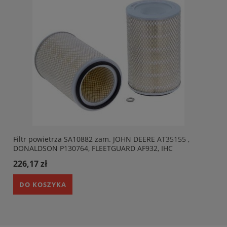
Filtr powietrza SA10882 zam. JOHN DEERE AT35155 ,
DONALDSON P130764, FLEETGUARD AF932, IHC
634269C1. HIFI SA10882
226,17 zł
DO KOSZYKA