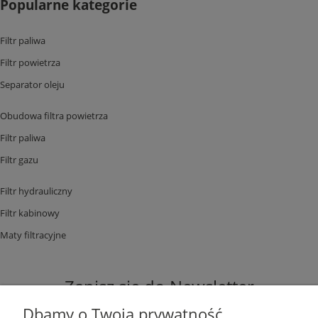
Popularne kategorie
Filtr paliwa
Filtr powietrza
Separator oleju
Obudowa filtra powietrza
Filtr paliwa
Filtr gazu
Filtr hydrauliczny
Filtr kabinowy
Maty filtracyjne
Zapisz się do Newsletter
Dbamy o Twoją prywatność