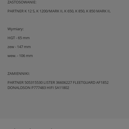
ZASTOSOWANIE:
PARTNER K 12 S, K 1200/MARK II, K 650, K 850, K 850 MARK II,
Wymiary:
HGT - 65 mm
zew - 147 mm
wew. - 106 mm
ZAMIENNIKI:
PARTNER 505315530 LISTER 36606227 FLEETGUARD AF1852
DONALDSON P777483 HIFI SA11802