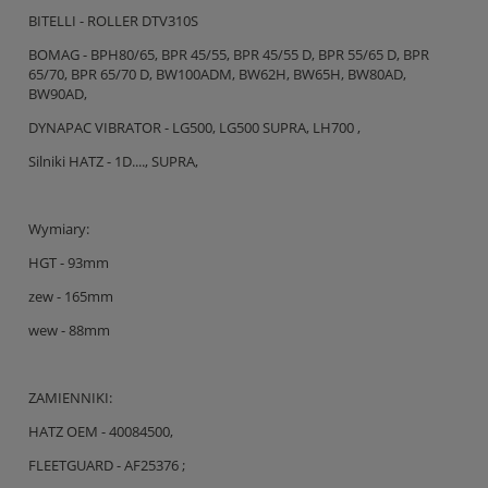
BITELLI - ROLLER DTV310S
BOMAG - BPH80/65, BPR 45/55, BPR 45/55 D, BPR 55/65 D, BPR
65/70, BPR 65/70 D, BW100ADM, BW62H, BW65H, BW80AD,
BW90AD,
DYNAPAC VIBRATOR - LG500, LG500 SUPRA, LH700 ,
Silniki HATZ - 1D...., SUPRA,
Wymiary:
HGT - 93mm
zew - 165mm
wew - 88mm
ZAMIENNIKI:
HATZ OEM - 40084500,
FLEETGUARD - AF25376 ;