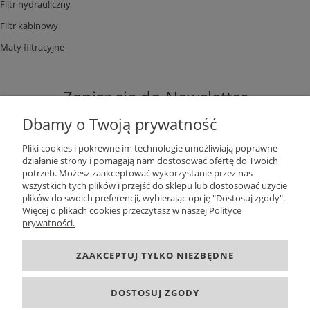
Filtr hydrauliczny
Filtr kabinowy
Maty filtracyjne
Zapisz się do Newsletter
Dbamy o Twoją prywatność
Pliki cookies i pokrewne im technologie umożliwiają poprawne
działanie strony i pomagają nam dostosować ofertę do Twoich
potrzeb. Możesz zaakceptować wykorzystanie przez nas
ZAPISZ SIĘ
wszystkich tych plików i przejść do sklepu lub dostosować użycie
plików do swoich preferencji, wybierając opcję "Dostosuj zgody".
Więcej o plikach cookies przeczytasz w naszej Polityce
prywatności.
DANE KONTAKTOWE
ZAAKCEPTUJ TYLKO NIEZBĘDNE
INFORMACJE
DOSTOSUJ ZGODY