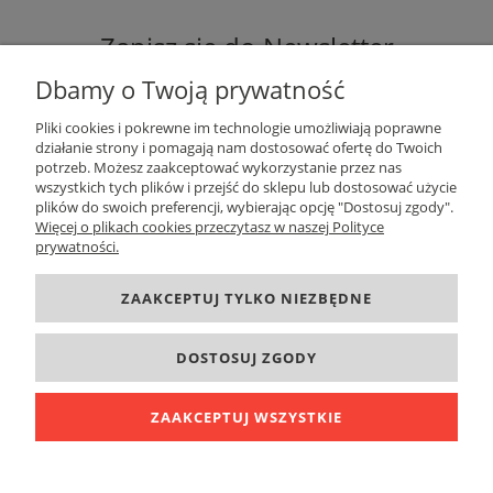
Zapisz się do Newsletter
Dbamy o Twoją prywatność
Pliki cookies i pokrewne im technologie umożliwiają poprawne
działanie strony i pomagają nam dostosować ofertę do Twoich
potrzeb. Możesz zaakceptować wykorzystanie przez nas
ZAPISZ SIĘ
wszystkich tych plików i przejść do sklepu lub dostosować użycie
plików do swoich preferencji, wybierając opcję "Dostosuj zgody".
Więcej o plikach cookies przeczytasz w naszej Polityce
prywatności.
DANE KONTAKTOWE
ZAAKCEPTUJ TYLKO NIEZBĘDNE
INFORMACJE
DOSTOSUJ ZGODY
O FIRMIE
ZAAKCEPTUJ WSZYSTKIE
POKAŻ PEŁNĄ WERSJĘ STRONY