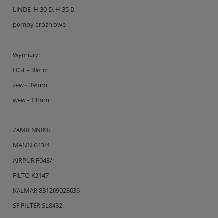
LINDE H 30 D, H 35 D,
pompy próżniowe
Wymiary:
HGT - 30mm
zew - 39mm
wew - 13mm
ZAMIENNIKI:
MANN C43/1
AIRPUR F043/1
FILTO K2147
KALMAR 831209028036
SF FILTER SL8482