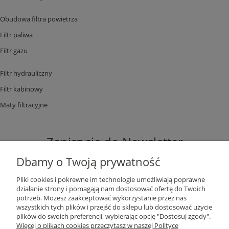
Obudowa filtra powietrza
Filtr paliwa
Filtr gazu
Filtr hydrauliczny
Filtr kabinowy
Maty filtracyjne
Zapisz się do Newsletter
Dbamy o Twoją prywatność
Pliki cookies i pokrewne im technologie umożliwiają poprawne
działanie strony i pomagają nam dostosować ofertę do Twoich
potrzeb. Możesz zaakceptować wykorzystanie przez nas
ZAPISZ SIĘ
wszystkich tych plików i przejść do sklepu lub dostosować użycie
plików do swoich preferencji, wybierając opcję "Dostosuj zgody".
Więcej o plikach cookies przeczytasz w naszej Polityce