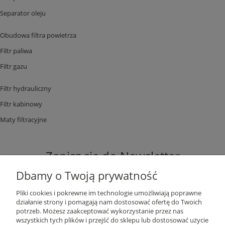
Separator oleju
Obudowa filtra powietrza
Filtr paliwa
Filtr gazu
Filtr hydrauliczny
Filtr kabinowy
Maty filtracyjne
Zapisz się do Newsletter
Dbamy o Twoją prywatność
Pliki cookies i pokrewne im technologie umożliwiają poprawne
działanie strony i pomagają nam dostosować ofertę do Twoich
potrzeb. Możesz zaakceptować wykorzystanie przez nas
ZAPISZ SIĘ
wszystkich tych plików i przejść do sklepu lub dostosować użycie