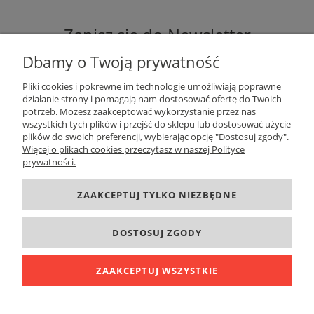
Zapisz się do Newsletter
Dbamy o Twoją prywatność
Pliki cookies i pokrewne im technologie umożliwiają poprawne
działanie strony i pomagają nam dostosować ofertę do Twoich
potrzeb. Możesz zaakceptować wykorzystanie przez nas
ZAPISZ SIĘ
wszystkich tych plików i przejść do sklepu lub dostosować użycie
plików do swoich preferencji, wybierając opcję "Dostosuj zgody".
Więcej o plikach cookies przeczytasz w naszej Polityce
prywatności.
DANE KONTAKTOWE
ZAAKCEPTUJ TYLKO NIEZBĘDNE
INFORMACJE
DOSTOSUJ ZGODY
O FIRMIE
ZAAKCEPTUJ WSZYSTKIE
POKAŻ PEŁNĄ WERSJĘ STRONY