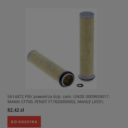
SA14472 Filtr powietrza bzp. zam. LINDE 0009839017,
MANN CF700, FENDT F17820009002, MAHLE LXS51,
DONALDSON P777524;
82,42 zł
DO KOSZYKA