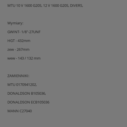
MTU 10 V 1600 G20S, 12 V 1600 G20S, DIVERS,
Wymiary:
GWINT- 1/8"-27UNF
HGT - 432mm
zew - 267mm
wew - 143 / 132 mm
ZAMIENNIKI:
MTU 0170941202,
DONALDSON B105036,
DONALDSON ECB105036
MANN C27040