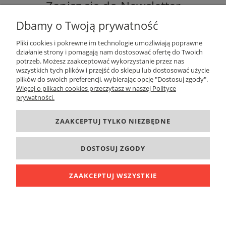
Zapisz się do Newsletter
Dbamy o Twoją prywatność
Pliki cookies i pokrewne im technologie umożliwiają poprawne
działanie strony i pomagają nam dostosować ofertę do Twoich
potrzeb. Możesz zaakceptować wykorzystanie przez nas
ZAPISZ SIĘ
wszystkich tych plików i przejść do sklepu lub dostosować użycie
plików do swoich preferencji, wybierając opcję "Dostosuj zgody".
Więcej o plikach cookies przeczytasz w naszej Polityce
prywatności.
DANE KONTAKTOWE
ZAAKCEPTUJ TYLKO NIEZBĘDNE
INFORMACJE
DOSTOSUJ ZGODY
O FIRMIE
ZAAKCEPTUJ WSZYSTKIE
POKAŻ PEŁNĄ WERSJĘ STRONY
Sklep internetowy Shoper.pl