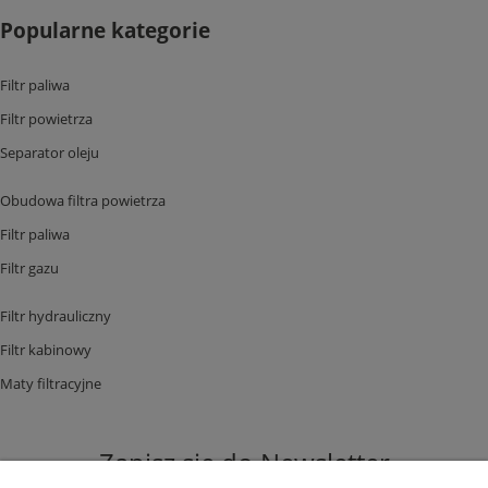
Popularne kategorie
Filtr paliwa
Filtr powietrza
Separator oleju
Obudowa filtra powietrza
Filtr paliwa
Filtr gazu
Filtr hydrauliczny
Filtr kabinowy
Maty filtracyjne
Zapisz się do Newsletter